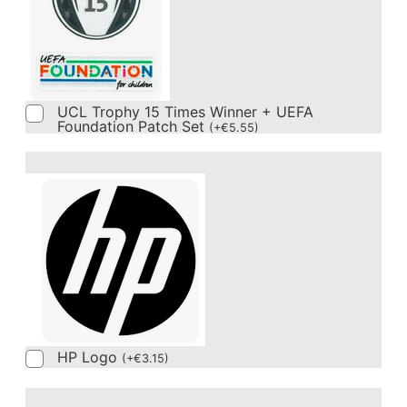
UCL Trophy 15 Times Winner + UEFA
Foundation Patch Set
(
+
€
5.55
)
HP Logo
(
+
€
3.15
)