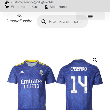
customerservice@billigtrikotde
Warenkorb
Kasse
Mein Konto
GunstigFussballTrikot
EM 2024 Trikots