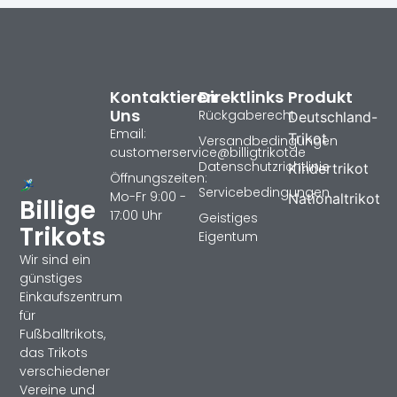
Kontaktieren
Direktlinks
Produkt
Uns
Rückgaberecht
Deutschland-
Email:
Trikot
Versandbedingungen
customerservice@billigtrikotde
Datenschutzrichtlinie
Kindertrikot
Öffnungszeiten:
Servicebedingungen
Mo-Fr 9:00 -
Nationaltrikot
Billige
17:00 Uhr
Geistiges
Trikots
Eigentum
Wir sind ein
günstiges
Einkaufszentrum
für
Fußballtrikots,
das Trikots
verschiedener
Vereine und