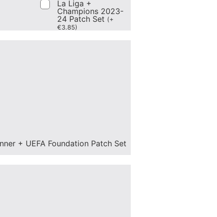
La Liga +
Champions 2023-
24 Patch Set
(
+
€
3.85
)
nner + UEFA Foundation Patch Set