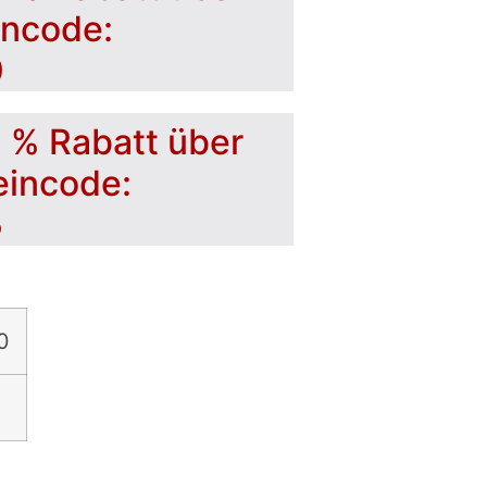
incode:
0
5 % Rabatt über
eincode:
5
0