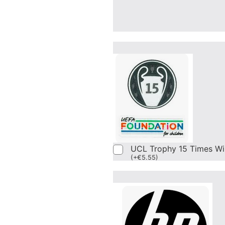
UCL Trophy 15 Times Wi
(
+
€
5.55
)