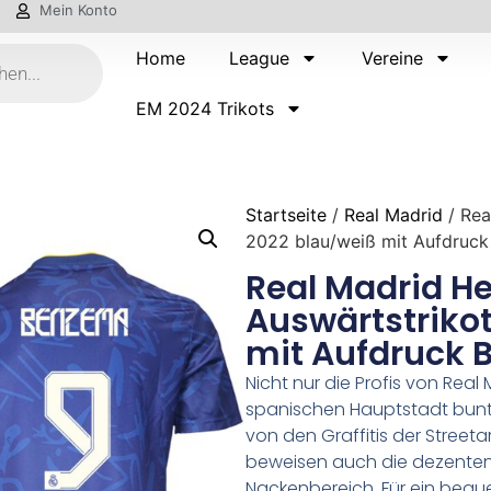
Mein Konto
Home
League
Vereine
EM 2024 Trikots
Startseite
/
Real Madrid
/ Rea
2022 blau/weiß mit Aufdruc
Real Madrid He
Auswärtstriko
mit Aufdruck 
Nicht nur die Profis von Rea
spanischen Hauptstadt bunter
von den Graffitis der Streetar
beweisen auch die dezenten 
Nackenbereich. Für ein beq