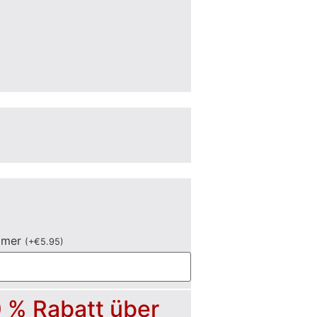
mmer
(
+
€
5.95
)
0 % Rabatt über