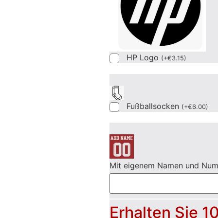
HP Logo
(
+
€
3.15
)
Fußballsocken
(
+
€
6.00
)
Mit eigenem Namen und Nu
Erhalten Sie 1