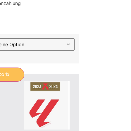
enzahlung
korb