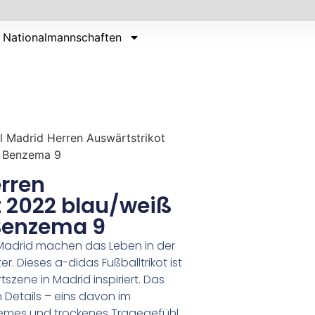
Nationalmannschaften
l Madrid Herren Auswärtstrikot
k Benzema 9
rren
t 2022 blau/weiß
Benzema 9
l Madrid machen das Leben in der
. Dieses a-didas Fußballtrikot ist
tszene in Madrid inspiriert. Das
Details – eins davon im
uemes und trockenes Tragegefühl