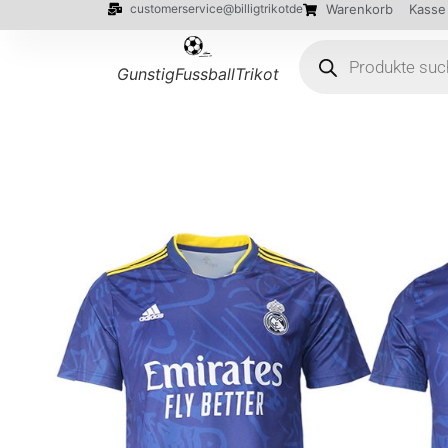
customerservice@billigtrikotde
Warenkorb
Kasse
GunstigFussballTrikot