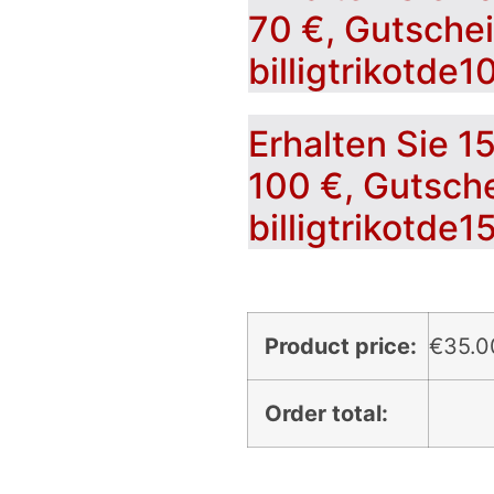
70 €, Gutsche
billigtrikotde1
Erhalten Sie 1
100 €, Gutsch
billigtrikotde1
Product price:
€
35.0
Order total: