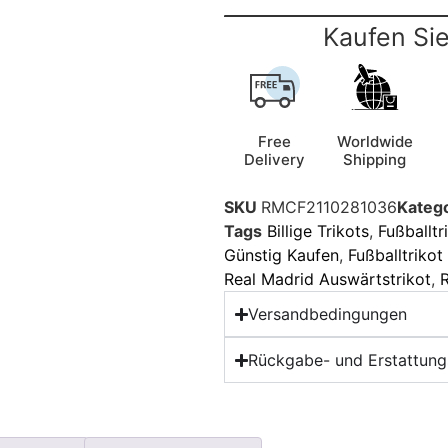
Kaufen Sie
Free
Worldwide
Delivery
Shipping
SKU
RMCF2110281036
Kateg
Tags
Billige Trikots
,
Fußballtr
Günstig Kaufen
,
Fußballtriko
Real Madrid Auswärtstrikot
,
R
Versandbedingungen
Rückgabe- und Erstattungs