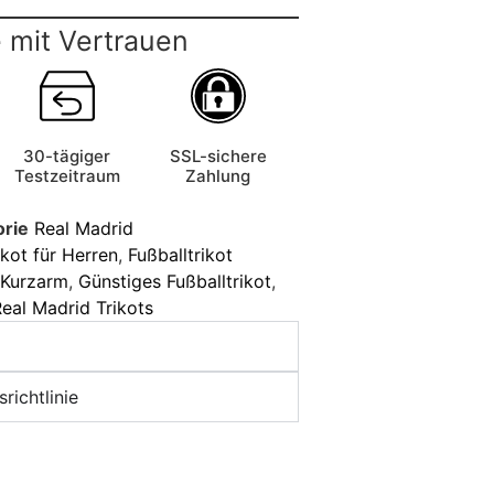
 mit Vertrauen
30-tägiger
SSL-sichere
Testzeitraum
Zahlung
orie
Real Madrid
ikot für Herren
,
Fußballtrikot
t Kurzarm
,
Günstiges Fußballtrikot
,
eal Madrid Trikots
richtlinie