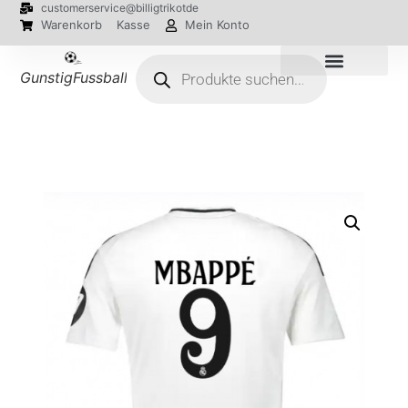
customerservice@billigtrikotde
Warenkorb
Kasse
Mein Konto
GunstigFussballTrikot
EM 2024 Trikots