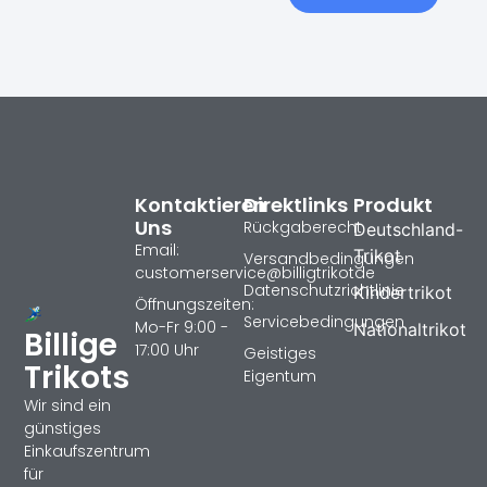
Kontaktieren
Direktlinks
Produkt
Uns
Rückgaberecht
Deutschland-
Email:
Trikot
Versandbedingungen
customerservice@billigtrikotde
Datenschutzrichtlinie
Kindertrikot
Öffnungszeiten:
Servicebedingungen
Mo-Fr 9:00 -
Nationaltrikot
Billige
17:00 Uhr
Geistiges
Trikots
Eigentum
Wir sind ein
günstiges
Einkaufszentrum
für