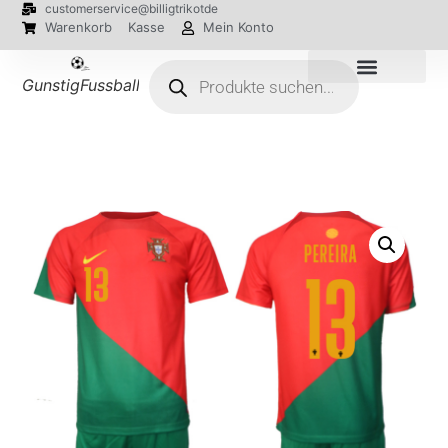
customerservice@billigtrikotde
Warenkorb
Kasse
Mein Konto
GunstigFussballTrikot
EM 2024 Trikots