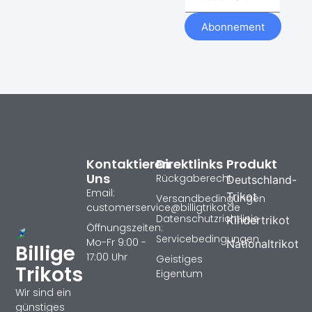
Abonnement
Kontaktieren
Direktlinks
Produkt
Uns
Rückgaberecht
Deutschland-
Email:
Trikot
Versandbedingungen
customerservice@billigtrikotde
Datenschutzrichtlinie
Kindertrikot
Öffnungszeiten:
Servicebedingungen
Mo-Fr 9:00 -
Nationaltrikot
Billige
17:00 Uhr
Geistiges
Trikots
Eigentum
Wir sind ein
günstiges