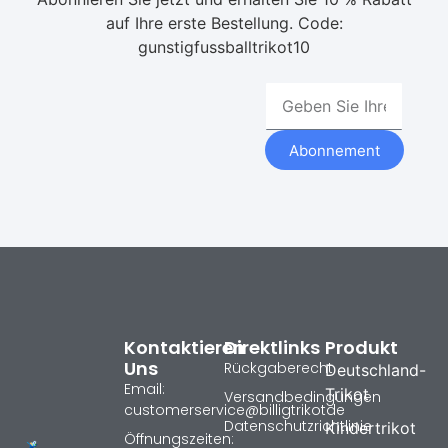
auf Ihre erste Bestellung. Code:
gunstigfussballtrikot10
Abonnement
Kontaktieren
Direktlinks
Produkt
Uns
Rückgaberecht
Deutschland-
Email:
Trikot
Versandbedingungen
customerservice@billigtrikotde
Datenschutzrichtlinie
Kindertrikot
Öffnungszeiten: