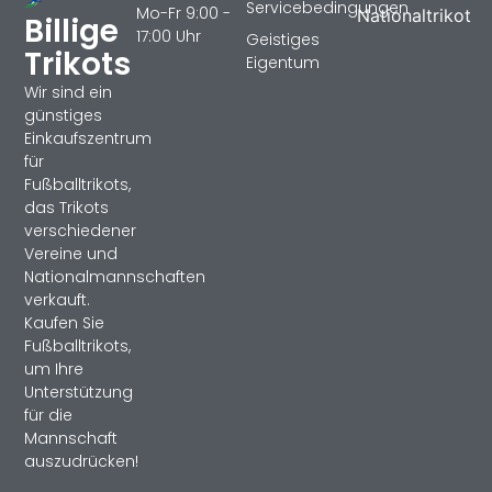
Servicebedingungen
Mo-Fr 9:00 -
Nationaltrikot
Billige
17:00 Uhr
Geistiges
Trikots
Eigentum
Wir sind ein
günstiges
Einkaufszentrum
für
Fußballtrikots,
das Trikots
verschiedener
Vereine und
Nationalmannschaften
verkauft.
Kaufen Sie
Fußballtrikots,
um Ihre
Unterstützung
für die
Mannschaft
auszudrücken!