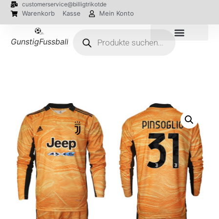
customerservice@billigtrikotde
Warenkorb
Kasse
Mein Konto
GunstigFussballTrikot
EM 2024 Trikots