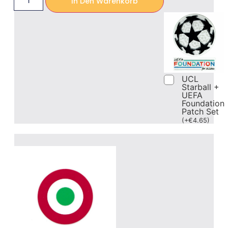
In Den Warenkorb
UCL
Starball +
UEFA
Foundation
Patch Set
(
+
€
4.65
)