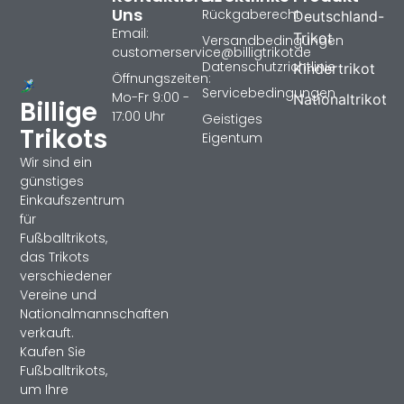
Uns
Rückgaberecht
Deutschland-
Email:
Trikot
Versandbedingungen
customerservice@billigtrikotde
Datenschutzrichtlinie
Kindertrikot
Öffnungszeiten:
Servicebedingungen
Mo-Fr 9:00 -
Nationaltrikot
Billige
17:00 Uhr
Geistiges
Trikots
Eigentum
Wir sind ein
günstiges
Einkaufszentrum
für
Fußballtrikots,
das Trikots
verschiedener
Vereine und
Nationalmannschaften
verkauft.
Kaufen Sie
Fußballtrikots,
um Ihre