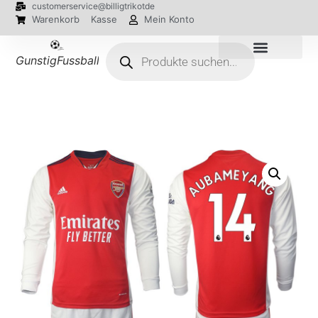
customerservice@billigtrikotde
Warenkorb
Kasse
Mein Konto
GunstigFussballTrikot
EM 2024 Trikots