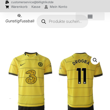
customerservice@billigtrikotde
Warenkorb
Kasse
Mein Konto
GunstigFussballTrikot
EM 2024 Trikots