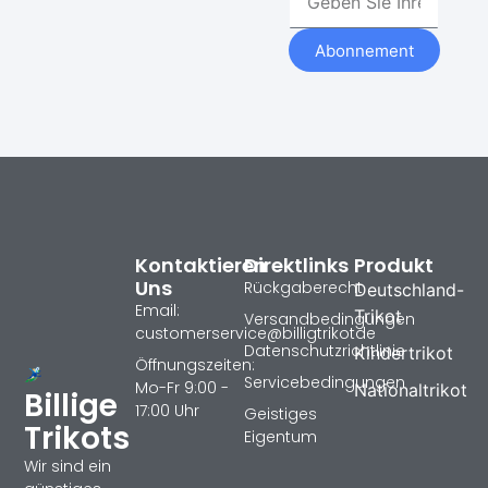
Abonnement
Kontaktieren
Direktlinks
Produkt
Uns
Rückgaberecht
Deutschland-
Email:
Trikot
Versandbedingungen
customerservice@billigtrikotde
Datenschutzrichtlinie
Kindertrikot
Öffnungszeiten:
Servicebedingungen
Mo-Fr 9:00 -
Nationaltrikot
Billige
17:00 Uhr
Geistiges
Trikots
Eigentum
Wir sind ein