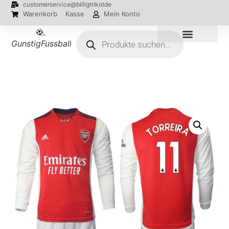
customerservice@billigtrikotde
Warenkorb
Kasse
Mein Konto
GunstigFussballTrikot
EM 2024 Trikots