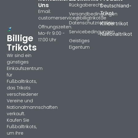
Uns
Rückgaberecht
Deutschland-
Email:
Trikot
Versandbedingungen
customerservice@billigtrikotde
Datenschutzrichtlinie
Kindertrikot
Öffnungszeiten:
Servicebedingungen
Mo-Fr 9:00 -
Nationaltrikot
Billige
17:00 Uhr
Geistiges
Trikots
Eigentum
Wir sind ein
günstiges
Einkaufszentrum
für
Fußballtrikots,
das Trikots
verschiedener
Vereine und
Nationalmannschaften
verkauft.
Kaufen Sie
Fußballtrikots,
um Ihre