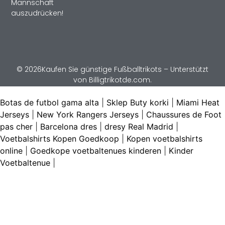
Mannschaft
auszudrücken!
© 2026Kaufen Sie günstige Fußballtrikots – Unterstützt
von Billigtrikotde.com.
Botas de futbol gama alta
|
Sklep Buty korki
|
Miami Heat
Jerseys
|
New York Rangers Jerseys
|
Chaussures de Foot
pas cher
|
Barcelona dres
|
dresy Real Madrid
|
Voetbalshirts Kopen Goedkoop
|
Kopen voetbalshirts
online
|
Goedkope voetbaltenues kinderen
|
Kinder
Voetbaltenue
|