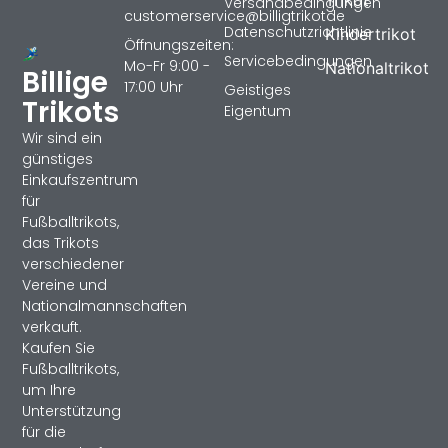
Trikot
Versandbedingungen
customerservice@billigtrikotde
Datenschutzrichtlinie
Kindertrikot
Öffnungszeiten:
Servicebedingungen
Mo-Fr 9:00 -
Nationaltrikot
Billige
17:00 Uhr
Geistiges
Trikots
Eigentum
Wir sind ein
günstiges
Einkaufszentrum
für
Fußballtrikots,
das Trikots
verschiedener
Vereine und
Nationalmannschaften
verkauft.
Kaufen Sie
Fußballtrikots,
um Ihre
Unterstützung
für die