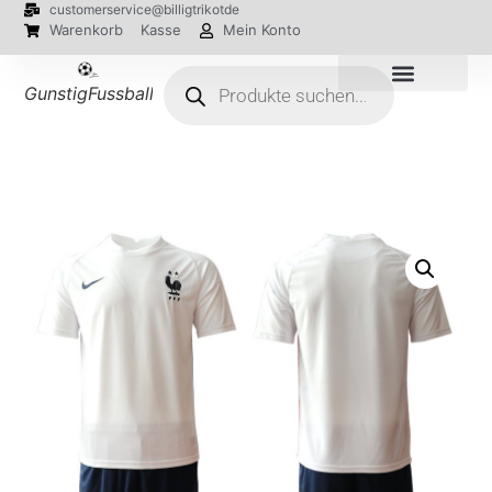
customerservice@billigtrikotde
Warenkorb
Kasse
Mein Konto
GunstigFussballTrikot
EM 2024 Trikots