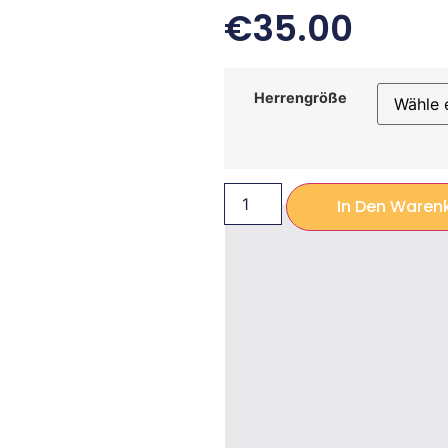
€
35.00
Herrengröße
In Den Waren