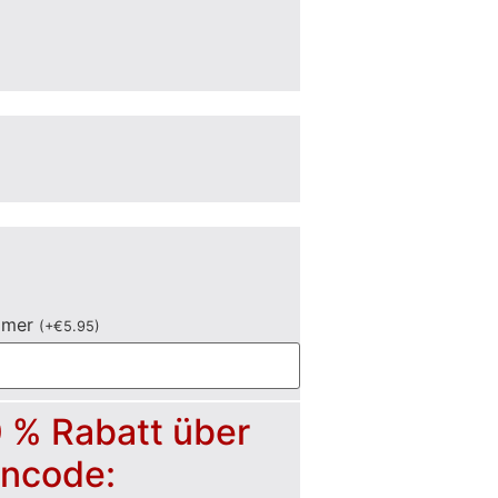
mmer
(
+
€
5.95
)
0 % Rabatt über
incode: