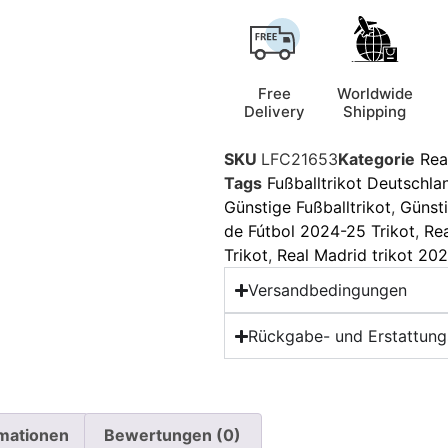
Free
Worldwide
Delivery
Shipping
SKU
LFC21653
Kategorie
Rea
Tags
Fußballtrikot Deutschla
Günstige Fußballtrikot
,
Günsti
de Fútbol 2024-25 Trikot
,
Rea
Trikot
,
Real Madrid trikot 20
Versandbedingungen
Rückgabe- und Erstattungs
rmationen
Bewertungen (0)