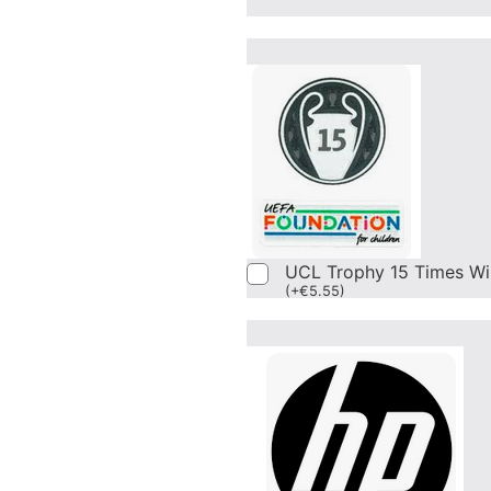
UCL Trophy 15 Times Wi
(
+
€
5.55
)