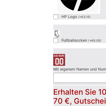
HP Logo
(
+
€
3.15
)
Fußballsocken
(
+
€
6.00
)
Mit eigenem Namen und Nu
Erhalten Sie 1
70 €, Gutsche