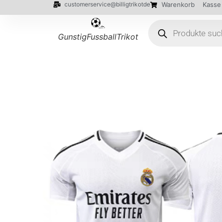
customerservice@billigtrikotde
Warenkorb
Kasse
GunstigFussballTrikot