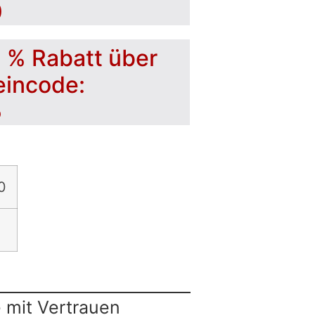
0
5 % Rabatt über
eincode:
5
0
 mit Vertrauen