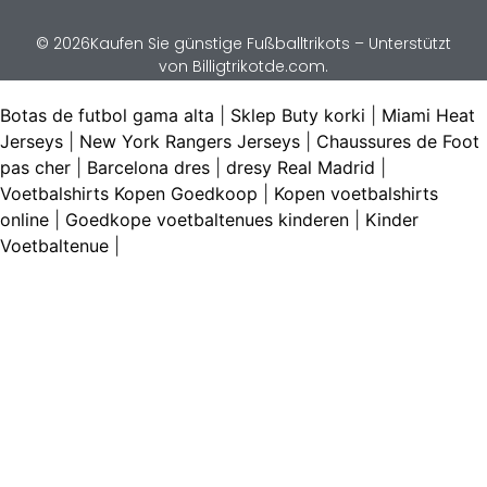
© 2026Kaufen Sie günstige Fußballtrikots – Unterstützt
von Billigtrikotde.com.
Botas de futbol gama alta
|
Sklep Buty korki
|
Miami Heat
Jerseys
|
New York Rangers Jerseys
|
Chaussures de Foot
pas cher
|
Barcelona dres
|
dresy Real Madrid
|
Voetbalshirts Kopen Goedkoop
|
Kopen voetbalshirts
online
|
Goedkope voetbaltenues kinderen
|
Kinder
Voetbaltenue
|