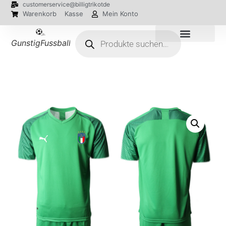
customerservice@billigtrikotde
Warenkorb
Kasse
Mein Konto
GunstigFussballTrikot
EM 2024 Trikots