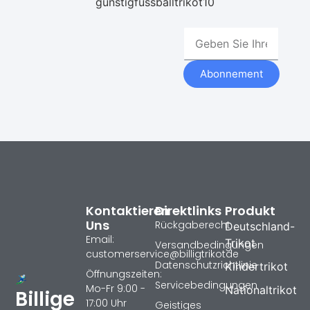
gunstigfussballtrikot10
Abonnement
Kontaktieren
Direktlinks
Produkt
Uns
Rückgaberecht
Deutschland-
Email:
Trikot
Versandbedingungen
customerservice@billigtrikotde
Datenschutzrichtlinie
Kindertrikot
Öffnungszeiten:
Servicebedingungen
Mo-Fr 9:00 -
Nationaltrikot
Billige
17:00 Uhr
Geistiges