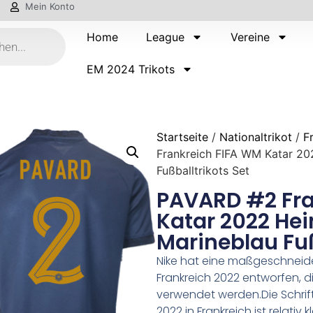
Mein Konto
Home
League
Vereine
EM 2024 Trikots
Startseite
/
Nationaltrikot
/
F
Frankreich FIFA WM Katar 20
Fußballtrikots Set
PAVARD #2 Fra
Katar 2022 Hei
Marineblau Fuß
Nike hat eine maßgeschneidert
Frankreich 2022 entworfen, d
verwendet werden.Die Schrift
2022 in Frankreich ist relativ