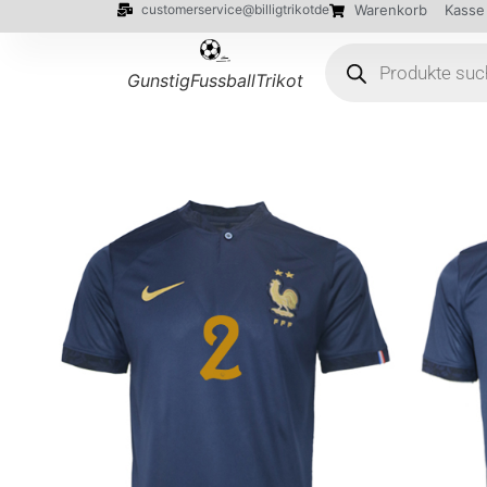
customerservice@billigtrikotde
Warenkorb
Kasse
GunstigFussballTrikot