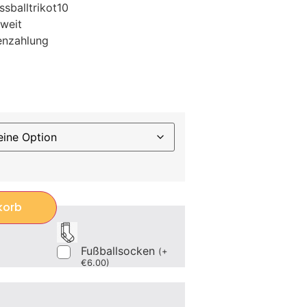
sballtrikot10
weit
enzahlung
korb
Fußballsocken
(
+
€
6.00
)