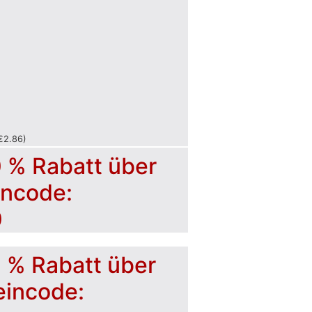
€
2.86
)
0 % Rabatt über
incode:
0
5 % Rabatt über
eincode: