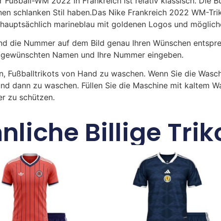
er Fußball-WM 2022 in Frankreich ist relativ klassisch. Die 
en schlanken Stil haben.Das Nike Frankreich 2022 WM-Trikot
t hauptsächlich marineblau mit goldenen Logos und möglich
 die Nummer auf dem Bild genau Ihren Wünschen entsprech
ren gewünschten Namen und Ihre Nummer eingeben.
n, Fußballtrikots von Hand zu waschen. Wenn Sie die Was
und dann zu waschen. Füllen Sie die Maschine mit kaltem 
r zu schützen.
nliche Billige Trik