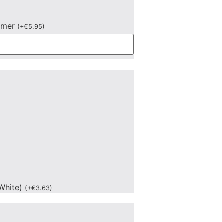
mmer
(
+
€
5.95
)
White)
(
+
€
3.63
)