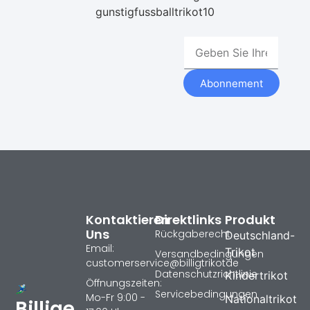
gunstigfussballtrikot10
Abonnement
Kontaktieren
Direktlinks
Produkt
Uns
Rückgaberecht
Deutschland-
Email:
Trikot
Versandbedingungen
customerservice@billigtrikotde
Datenschutzrichtlinie
Kindertrikot
Öffnungszeiten:
Servicebedingungen
Mo-Fr 9:00 -
Nationaltrikot
Billige