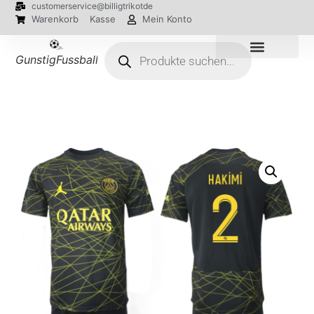
customerservice@billigtrikotde
Warenkorb
Kasse
Mein Konto
GunstigFussballTrikot
EM 2024 Trikots