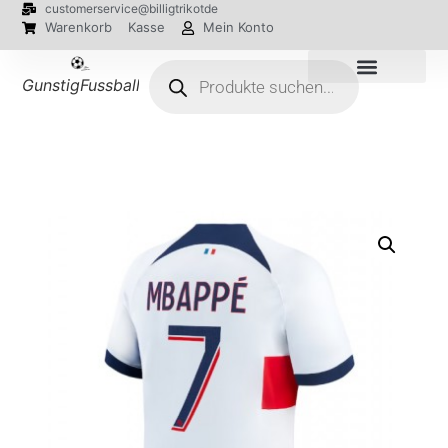
customerservice@billigtrikotde
Warenkorb
Kasse
Mein Konto
GunstigFussballTrikot
EM 2024 Trikots