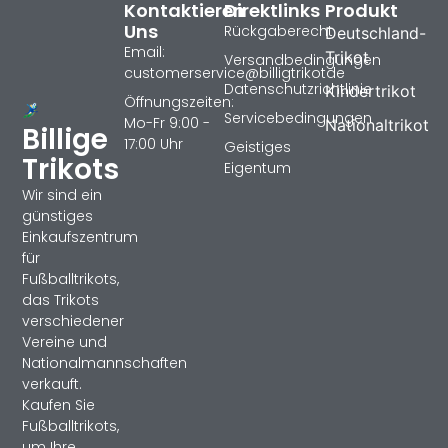
Kontaktieren
Direktlinks
Produkt
Uns
Rückgaberecht
Deutschland-
Email:
Trikot
Versandbedingungen
customerservice@billigtrikotde
Datenschutzrichtlinie
Kindertrikot
Öffnungszeiten:
Servicebedingungen
Mo-Fr 9:00 -
Nationaltrikot
Billige
17:00 Uhr
Geistiges
Trikots
Eigentum
Wir sind ein
günstiges
Einkaufszentrum
für
Fußballtrikots,
das Trikots
verschiedener
Vereine und
Nationalmannschaften
verkauft.
Kaufen Sie
Fußballtrikots,
um Ihre