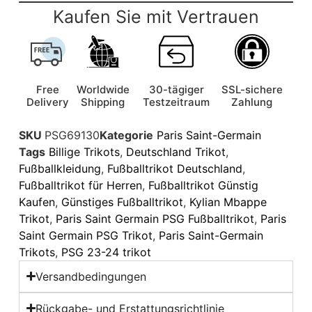
Kaufen Sie mit Vertrauen
Free
Worldwide
30-tägiger
SSL-sichere
Delivery
Shipping
Testzeitraum
Zahlung
SKU
PSG69130
Kategorie
Paris Saint-Germain
Tags
Billige Trikots
,
Deutschland Trikot
,
Fußballkleidung
,
Fußballtrikot Deutschland
,
Fußballtrikot für Herren
,
Fußballtrikot Günstig
Kaufen
,
Günstiges Fußballtrikot
,
Kylian Mbappe
Trikot
,
Paris Saint Germain PSG Fußballtrikot
,
Paris
Saint Germain PSG Trikot
,
Paris Saint-Germain
Trikots
,
PSG 23-24 trikot
Versandbedingungen
Rückgabe- und Erstattungsrichtlinie