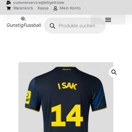
customerservice@billigtrikotde
Warenkorb
Kasse
Mein Konto
GunstigFussballTrikot
EM 2024 Trikots