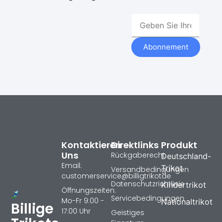
Abonnement
Kontaktieren
Direktlinks
Produkt
Uns
Rückgaberecht
Deutschland-
Email:
Trikot
Versandbedingungen
customerservice@billigtrikotde
Datenschutzrichtlinie
Kindertrikot
Öffnungszeiten:
Servicebedingungen
Mo-Fr 9:00 -
Nationaltrikot
Billige
17:00 Uhr
Geistiges