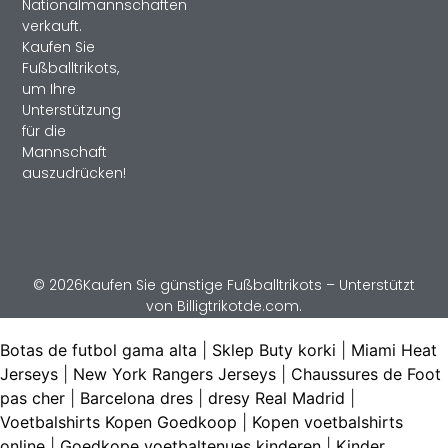
Nationalmannschaften
verkauft.
Kaufen Sie
Fußballtrikots,
um Ihre
Unterstützung
für die
Mannschaft
auszudrücken!
© 2026Kaufen Sie günstige Fußballtrikots – Unterstützt
von Billigtrikotde.com.
Botas de futbol gama alta
|
Sklep Buty korki
|
Miami Heat
Jerseys
|
New York Rangers Jerseys
|
Chaussures de Foot
pas cher
|
Barcelona dres
|
dresy Real Madrid
|
Voetbalshirts Kopen Goedkoop
|
Kopen voetbalshirts
online
|
Goedkope voetbaltenues kinderen
|
Kinder