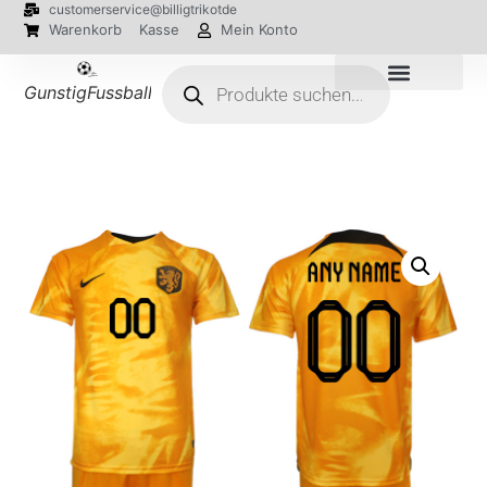
customerservice@billigtrikotde
Warenkorb
Kasse
Mein Konto
GunstigFussballTrikot
EM 2024 Trikots