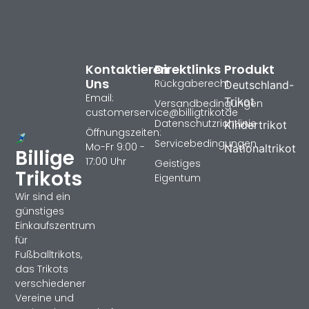
Kontaktieren
Direktlinks
Produkt
Uns
Rückgaberecht
Deutschland-
Email:
Trikot
Versandbedingungen
customerservice@billigtrikotde
Datenschutzrichtlinie
Kindertrikot
Öffnungszeiten:
Servicebedingungen
Mo-Fr 9:00 -
Nationaltrikot
Billige
17:00 Uhr
Geistiges
Trikots
Eigentum
Wir sind ein
günstiges
Einkaufszentrum
für
Fußballtrikots,
das Trikots
verschiedener
Vereine und