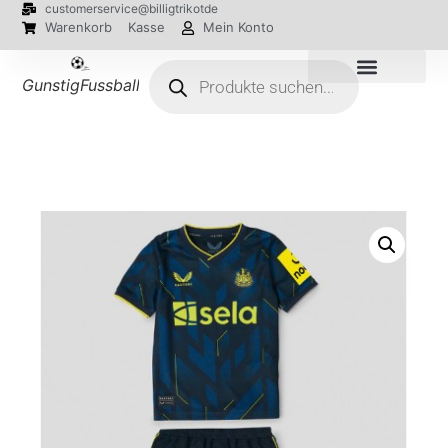
customerservice@billigtrikotde
Warenkorb
Kasse
Mein Konto
GunstigFussballTrikot
EM 2024 Trikots