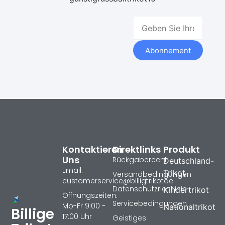
Abonnement
Kontaktieren
Direktlinks
Produkt
Uns
Rückgaberecht
Deutschland-
Email:
Trikot
Versandbedingungen
customerservice@billigtrikotde
Datenschutzrichtlinie
Kindertrikot
Öffnungszeiten:
Servicebedingungen
Mo-Fr 9:00 -
Nationaltrikot
Billige
17:00 Uhr
Geistiges