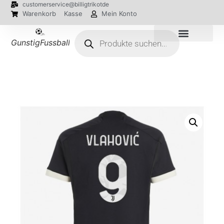
customerservice@billigtrikotde
Warenkorb
Kasse
Mein Konto
GunstigFussballTrikot
EM 2024 Trikots