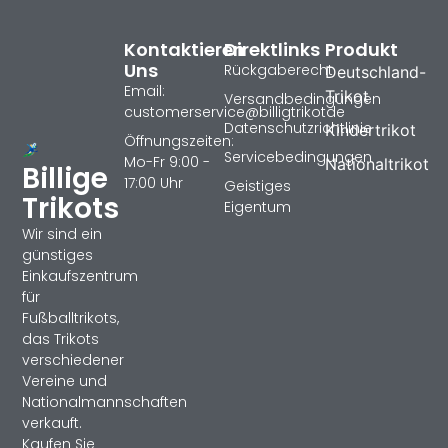
Kontaktieren
Direktlinks
Produkt
Uns
Rückgaberecht
Deutschland-
Email:
Trikot
Versandbedingungen
customerservice@billigtrikotde
Datenschutzrichtlinie
Kindertrikot
Öffnungszeiten:
Servicebedingungen
Mo-Fr 9:00 -
Nationaltrikot
Billige
17:00 Uhr
Geistiges
Trikots
Eigentum
Wir sind ein
günstiges
Einkaufszentrum
für
Fußballtrikots,
das Trikots
verschiedener
Vereine und
Nationalmannschaften
verkauft.
Kaufen Sie