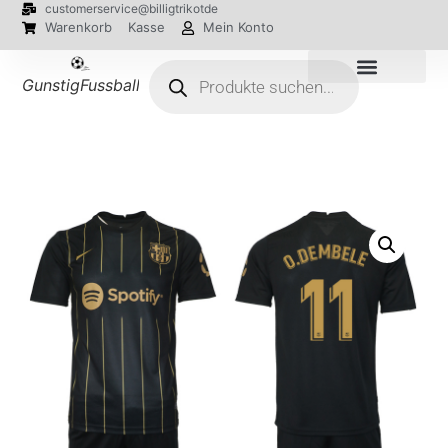
customerservice@billigtrikotde
Warenkorb
Kasse
Mein Konto
GunstigFussballTrikot
EM 2024 Trikots