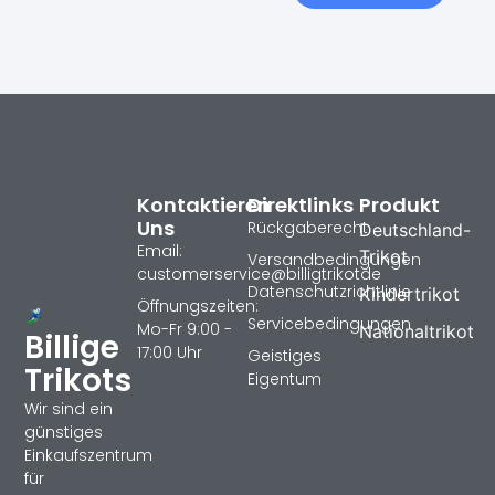
Kontaktieren
Direktlinks
Produkt
Uns
Rückgaberecht
Deutschland-
Email:
Trikot
Versandbedingungen
customerservice@billigtrikotde
Datenschutzrichtlinie
Kindertrikot
Öffnungszeiten:
Servicebedingungen
Mo-Fr 9:00 -
Nationaltrikot
Billige
17:00 Uhr
Geistiges
Trikots
Eigentum
Wir sind ein
günstiges
Einkaufszentrum
für