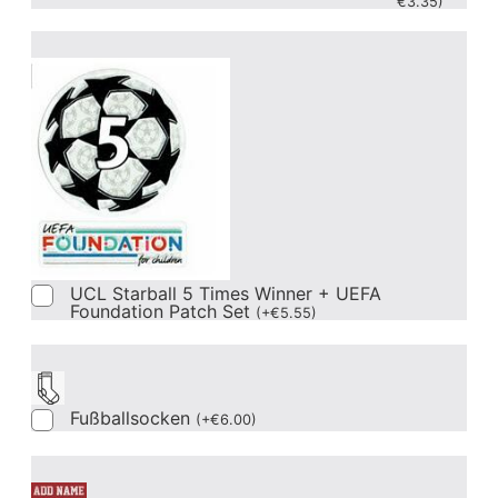
€
3.35
)
UCL Starball 5 Times Winner + UEFA
Foundation Patch Set
(
+
€
5.55
)
Fußballsocken
(
+
€
6.00
)