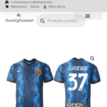
customerservice@billigtrikotde
Warenkorb
Kasse
Mein Konto
GunstigFussballTrikot
EM 2024 Trikots