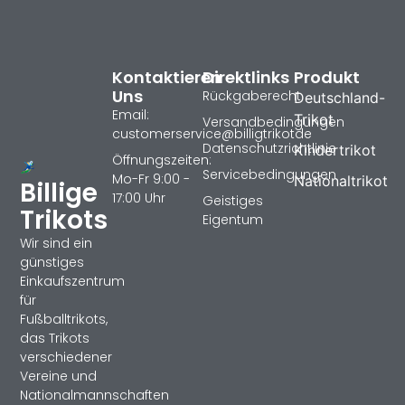
Kontaktieren
Direktlinks
Produkt
Uns
Rückgaberecht
Deutschland-
Email:
Trikot
Versandbedingungen
customerservice@billigtrikotde
Datenschutzrichtlinie
Kindertrikot
Öffnungszeiten:
Servicebedingungen
Mo-Fr 9:00 -
Nationaltrikot
Billige
17:00 Uhr
Geistiges
Trikots
Eigentum
Wir sind ein
günstiges
Einkaufszentrum
für
Fußballtrikots,
das Trikots
verschiedener
Vereine und
Nationalmannschaften