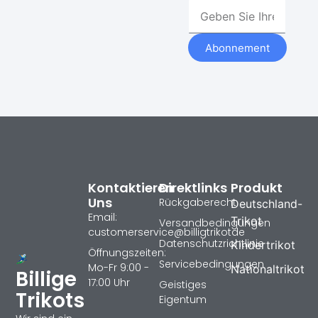
Abonnement
Kontaktieren
Direktlinks
Produkt
Uns
Rückgaberecht
Deutschland-
Email:
Trikot
Versandbedingungen
customerservice@billigtrikotde
Datenschutzrichtlinie
Kindertrikot
Öffnungszeiten:
Servicebedingungen
Mo-Fr 9:00 -
Nationaltrikot
Billige
17:00 Uhr
Geistiges
Trikots
Eigentum