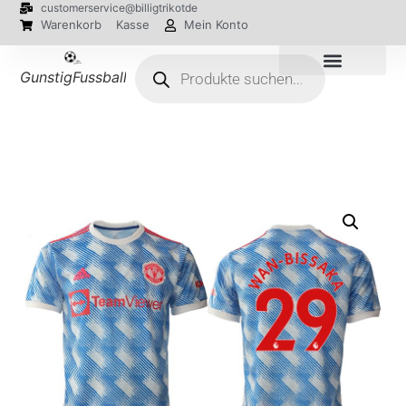
customerservice@billigtrikotde
Warenkorb
Kasse
Mein Konto
GunstigFussballTrikot
EM 2024 Trikots