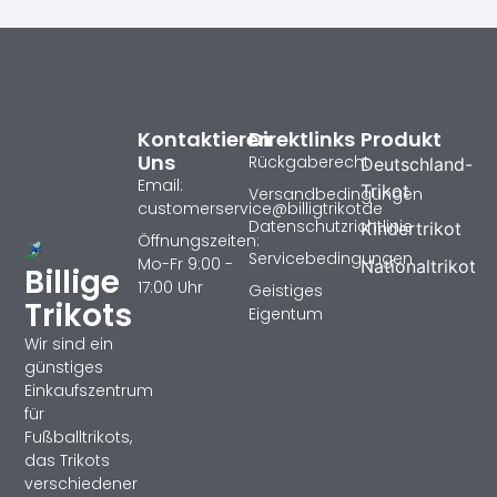
Kontaktieren
Direktlinks
Produkt
Uns
Rückgaberecht
Deutschland-
Email:
Trikot
Versandbedingungen
customerservice@billigtrikotde
Datenschutzrichtlinie
Kindertrikot
Öffnungszeiten:
Servicebedingungen
Mo-Fr 9:00 -
Nationaltrikot
Billige
17:00 Uhr
Geistiges
Trikots
Eigentum
Wir sind ein
günstiges
Einkaufszentrum
für
Fußballtrikots,
das Trikots
verschiedener