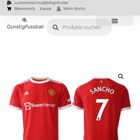
customerservice@billigtrikotde
Warenkorb
Kasse
Mein Konto
GunstigFussballTrikot
EM 2024 Trikots