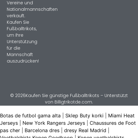
Vereine und
Nationalmannschaften
verkauft.
Kaufen Sie
Fußballtrikots,
um Ihre
Unterstützung
für die
Mannschaft
auszudrücken!
© 2026Kaufen Sie günstige Fußballtrikots – Unterstützt
von Billigtrikotde.com.
Botas de futbol gama alta
|
Sklep Buty korki
|
Miami Heat
Jerseys
|
New York Rangers Jerseys
|
Chaussures de Foot
pas cher
|
Barcelona dres
|
dresy Real Madrid
|
Voetbalshirts Kopen Goedkoop
|
Kopen voetbalshirts