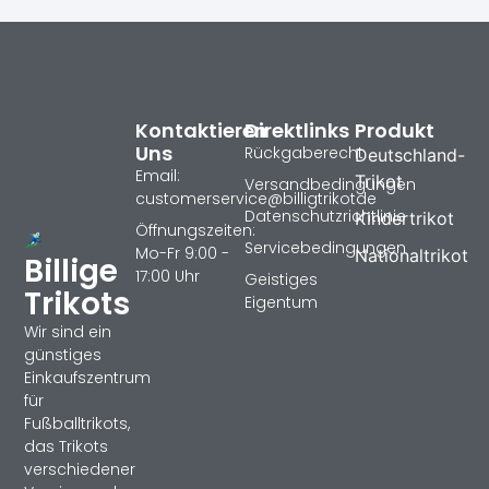
Kontaktieren
Direktlinks
Produkt
Uns
Rückgaberecht
Deutschland-
Email:
Trikot
Versandbedingungen
customerservice@billigtrikotde
Datenschutzrichtlinie
Kindertrikot
Öffnungszeiten:
Servicebedingungen
Mo-Fr 9:00 -
Nationaltrikot
Billige
17:00 Uhr
Geistiges
Trikots
Eigentum
Wir sind ein
günstiges
Einkaufszentrum
für
Fußballtrikots,
das Trikots
verschiedener