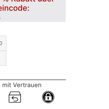
eincode:
5
0
 mit Vertrauen