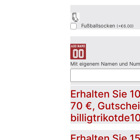
Fußballsocken
(
+
€
6.00
)
Mit eigenem Namen und Nu
Erhalten Sie 1
70 €, Gutsche
billigtrikotde1
Erhalten Sie 1