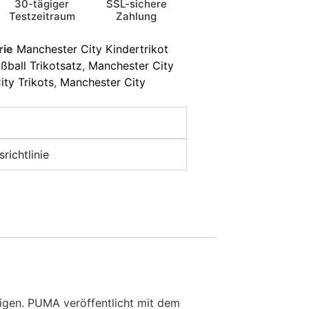
30-tägiger
SSL-sichere
Testzeitraum
Zahlung
rie
Manchester City Kindertrikot
ßball Trikotsatz
,
Manchester City
ty Trikots
,
Manchester City
richtlinie
eigen. PUMA veröffentlicht mit dem