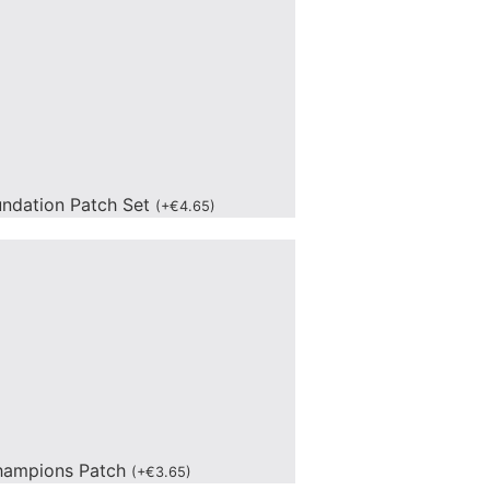
undation Patch Set
(
+
€
4.65
)
hampions Patch
(
+
€
3.65
)