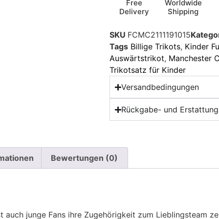
Free
Worldwide
Delivery
Shipping
SKU
FCMC2111191015
Katego
Tags
Billige Trikots
,
Kinder Fu
Auswärtstrikot
,
Manchester Ci
Trikotsatz für Kinder
Versandbedingungen
Rückgabe- und Erstattungs
rmationen
Bewertungen (0)
t auch junge Fans ihre Zugehörigkeit zum Lieblingsteam z