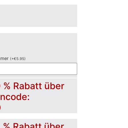
mmer
(
+
€
5.95
)
0 % Rabatt über
incode:
0
5 % Rabatt über