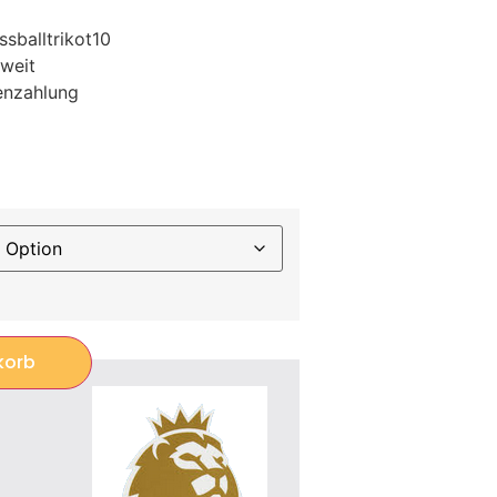
sballtrikot10
weit
enzahlung
korb