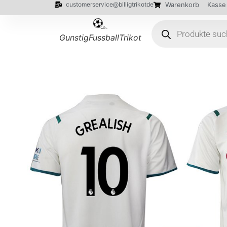
customerservice@billigtrikotde
Warenkorb
Kasse
GunstigFussballTrikot