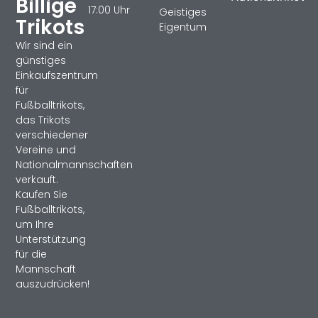
Billige
17:00 Uhr
Geistiges
Trikots
Eigentum
Wir sind ein
günstiges
Einkaufszentrum
für
Fußballtrikots,
das Trikots
verschiedener
Vereine und
Nationalmannschaften
verkauft.
Kaufen Sie
Fußballtrikots,
um Ihre
Unterstützung
für die
Mannschaft
auszudrücken!