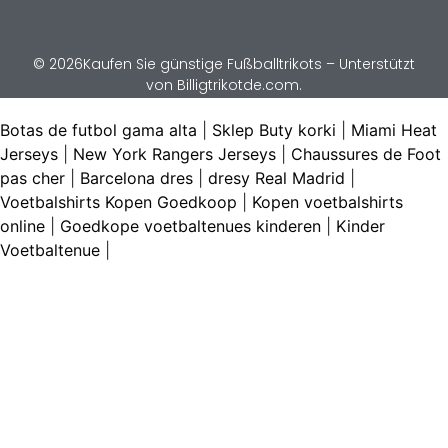
© 2026Kaufen Sie günstige Fußballtrikots – Unterstützt
von Billigtrikotde.com.
Botas de futbol gama alta
|
Sklep Buty korki
|
Miami Heat
Jerseys
|
New York Rangers Jerseys
|
Chaussures de Foot
pas cher
|
Barcelona dres
|
dresy Real Madrid
|
Voetbalshirts Kopen Goedkoop
|
Kopen voetbalshirts
online
|
Goedkope voetbaltenues kinderen
|
Kinder
Voetbaltenue
|