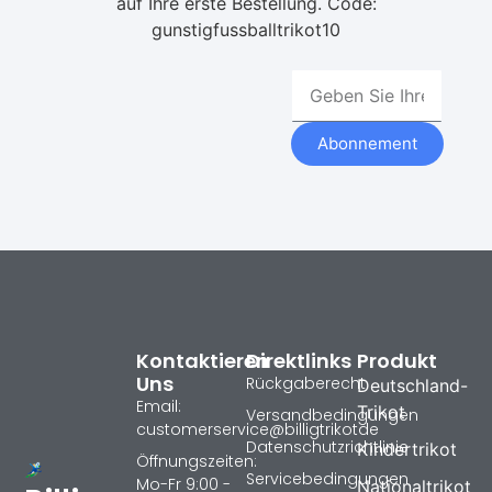
auf Ihre erste Bestellung. Code:
gunstigfussballtrikot10
Abonnement
Kontaktieren
Direktlinks
Produkt
Uns
Rückgaberecht
Deutschland-
Email:
Trikot
Versandbedingungen
customerservice@billigtrikotde
Datenschutzrichtlinie
Kindertrikot
Öffnungszeiten:
Servicebedingungen
Mo-Fr 9:00 -
Nationaltrikot