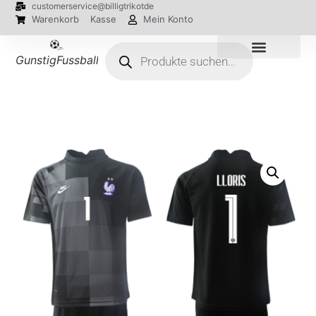
customerservice@billigtrikotde
Warenkorb
Kasse
Mein Konto
GunstigFussballTrikot
EM 2024 Trikots