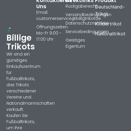
Kontaktieren
Direktlinks
Produkt
Uns
Rückgaberecht
Deutschland-
Email:
Trikot
Versandbedingungen
customerservice@billigtrikotde
Datenschutzrichtlinie
Kindertrikot
Öffnungszeiten:
Servicebedingungen
Mo-Fr 9:00 -
Nationaltrikot
Billige
17:00 Uhr
Geistiges
Trikots
Eigentum
Wir sind ein
günstiges
Einkaufszentrum
für
Fußballtrikots,
das Trikots
verschiedener
Vereine und
Nationalmannschaften
verkauft.
Kaufen Sie
Fußballtrikots,
um Ihre