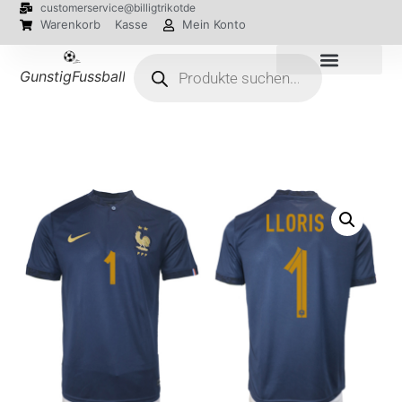
customerservice@billigtrikotde
Warenkorb
Kasse
Mein Konto
GunstigFussballTrikot
EM 2024 Trikots