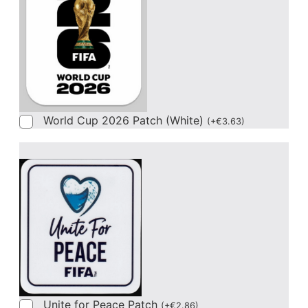
World Cup 2026 Patch (White)
(
+
€
3.63
)
Unite for Peace Patch
(
+
€
2.86
)