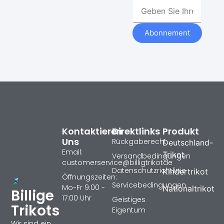
Abonnement
Kontaktieren
Direktlinks
Produkt
Uns
Rückgaberecht
Deutschland-
Email:
Trikot
Versandbedingungen
customerservice@billigtrikotde
Datenschutzrichtlinie
Kindertrikot
Öffnungszeiten:
Servicebedingungen
Mo-Fr 9:00 -
Nationaltrikot
Billige
17:00 Uhr
Geistiges
Trikots
Eigentum
Wir sind ein