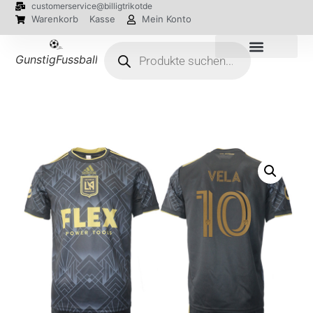
customerservice@billigtrikotde
Warenkorb
Kasse
Mein Konto
GunstigFussballTrikot
EM 2024 Trikots