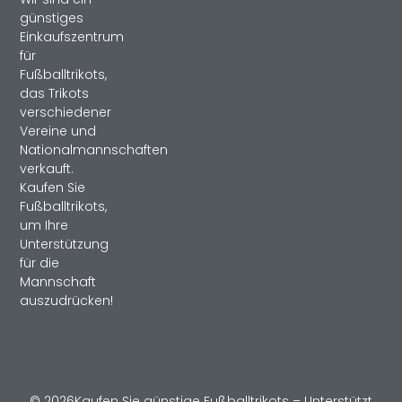
günstiges
Einkaufszentrum
für
Fußballtrikots,
das Trikots
verschiedener
Vereine und
Nationalmannschaften
verkauft.
Kaufen Sie
Fußballtrikots,
um Ihre
Unterstützung
für die
Mannschaft
auszudrücken!
© 2026Kaufen Sie günstige Fußballtrikots – Unterstützt