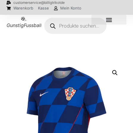
customerservice@billigtrikotde
Warenkorb
Kasse
Mein Konto
GunstigFussballTrikot
EM 2024 Trikots