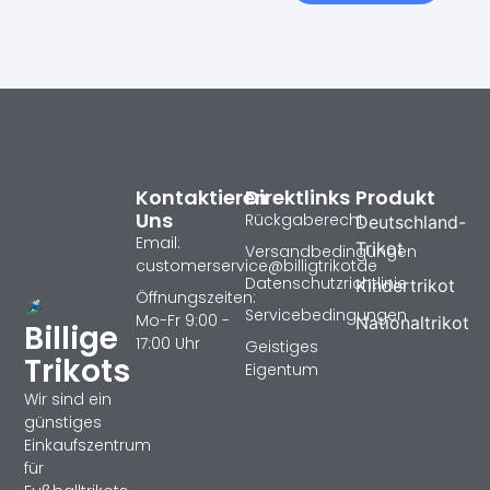
Kontaktieren
Direktlinks
Produkt
Uns
Rückgaberecht
Deutschland-
Email:
Trikot
Versandbedingungen
customerservice@billigtrikotde
Datenschutzrichtlinie
Kindertrikot
Öffnungszeiten:
Servicebedingungen
Mo-Fr 9:00 -
Nationaltrikot
Billige
17:00 Uhr
Geistiges
Trikots
Eigentum
Wir sind ein
günstiges
Einkaufszentrum
für