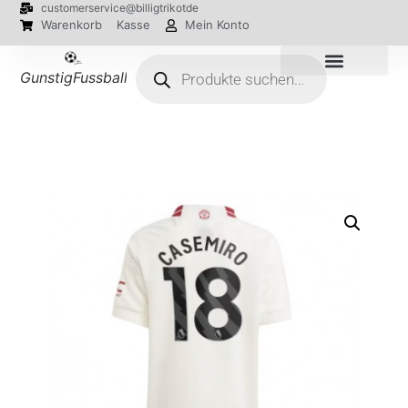
customerservice@billigtrikotde
Warenkorb
Kasse
Mein Konto
GunstigFussballTrikot
EM 2024 Trikots