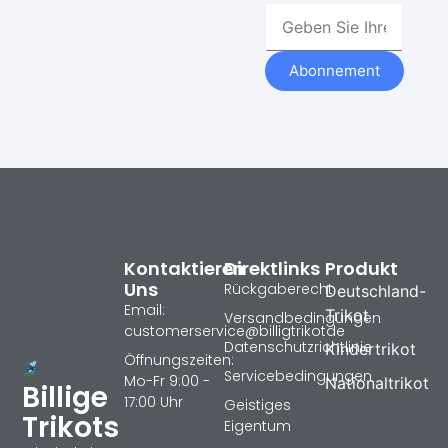
Abonnement
Kontaktieren
Direktlinks
Produkt
Uns
Rückgaberecht
Deutschland-
Email:
Trikot
Versandbedingungen
customerservice@billigtrikotde
Datenschutzrichtlinie
Kindertrikot
Öffnungszeiten:
Servicebedingungen
Mo-Fr 9:00 -
Nationaltrikot
Billige
17:00 Uhr
Geistiges
Trikots
Eigentum