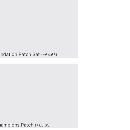
undation Patch Set
(
+
€
4.65
)
hampions Patch
(
+
€
3.65
)