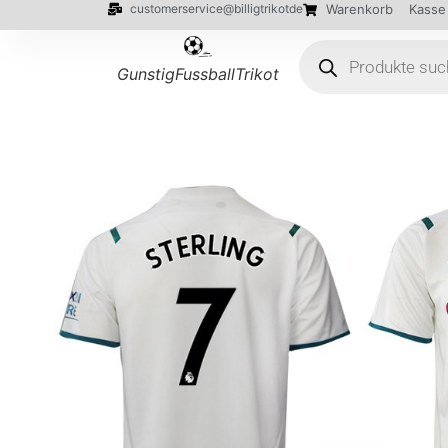
customerservice@billigtrikotde
Warenkorb
Kasse
GunstigFussballTrikot