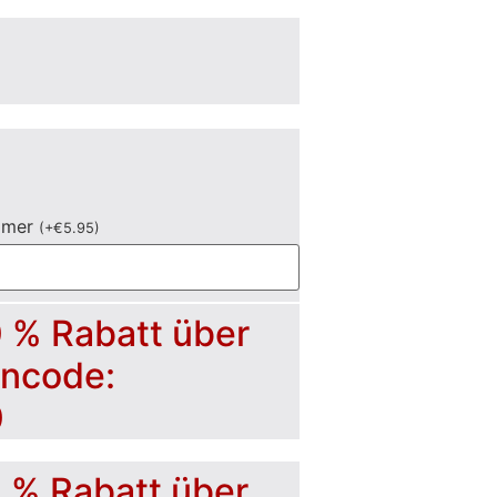
mmer
(
+
€
5.95
)
0 % Rabatt über
incode:
0
5 % Rabatt über