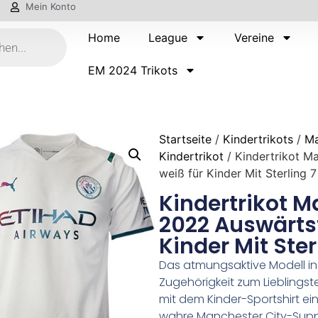
Mein Konto
Home
League
Vereine
EM 2024 Trikots
Startseite
/
Kindertrikots
/
Ma
Kindertrikot
/ Kindertrikot M
weiß für Kinder Mit Sterling 
Kindertrikot M
2022 Auswärtst
Kinder Mit Ste
Das atmungsaktive Modell in 
Zugehörigkeit zum Lieblingst
mit dem Kinder-Sportshirt ein
wahre Manchester City-Supp