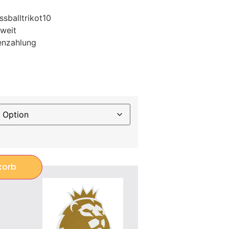
sballtrikot10
weit
enzahlung
korb