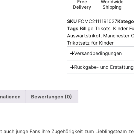
Free
Worldwide
Delivery
Shipping
SKU
FCMC2111191027
Katego
Tags
Billige Trikots
,
Kinder Fu
Auswärtstrikot
,
Manchester Ci
Trikotsatz für Kinder
Versandbedingungen
Rückgabe- und Erstattungs
rmationen
Bewertungen (0)
t auch junge Fans ihre Zugehörigkeit zum Lieblingsteam z