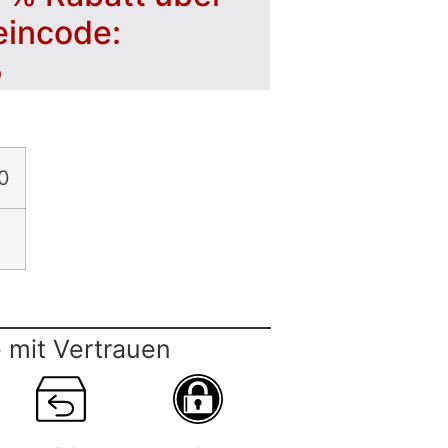
eincode:
5
0
 mit Vertrauen