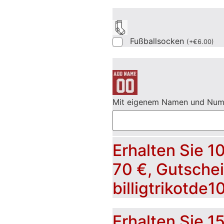
Fußballsocken
(
+
€
6.00
)
Mit eigenem Namen und Nu
Erhalten Sie 1
70 €, Gutsche
billigtrikotde1
Erhalten Sie 1