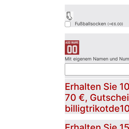
Fußballsocken
(
+
€
6.00
)
Mit eigenem Namen und Nu
Erhalten Sie 1
70 €, Gutsche
billigtrikotde1
Erhalten Sie 1