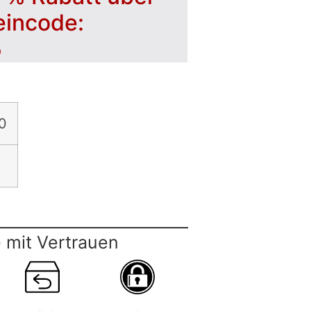
eincode:
5
0
 mit Vertrauen