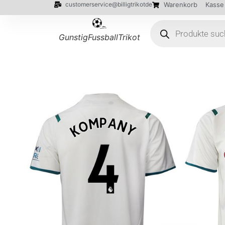
customerservice@billigtrikotde
Warenkorb
Kasse
GunstigFussballTrikot