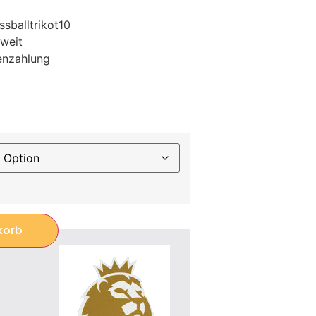
sballtrikot10
weit
enzahlung
korb