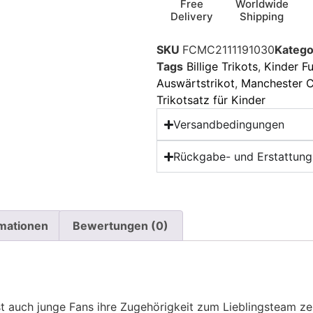
Free
Worldwide
Delivery
Shipping
SKU
FCMC2111191030
Katego
Tags
Billige Trikots
,
Kinder Fu
Auswärtstrikot
,
Manchester Ci
Trikotsatz für Kinder
Versandbedingungen
Rückgabe- und Erstattungs
rmationen
Bewertungen (0)
t auch junge Fans ihre Zugehörigkeit zum Lieblingsteam z