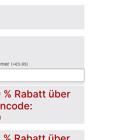
mmer
(
+
€
5.95
)
0 % Rabatt über
incode:
0
5 % Rabatt über