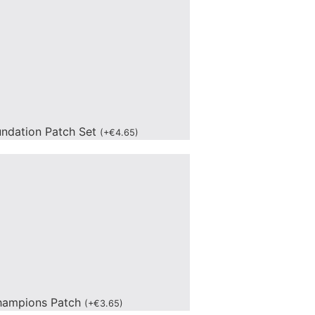
undation Patch Set
(
+
€
4.65
)
hampions Patch
(
+
€
3.65
)