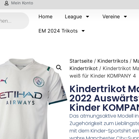
Mein Konto
Home
League
Vereine
EM 2024 Trikots
Startseite
/
Kindertrikots
/
Ma
Kindertrikot
/ Kindertrikot M
weiß für Kinder KOMPANY 4
Kindertrikot M
2022 Auswärtst
Kinder KOMPA
Das atmungsaktive Modell in 
Zugehörigkeit zum Lieblingst
mit dem Kinder-Sportshirt ein
wahre Manchester City-Supp