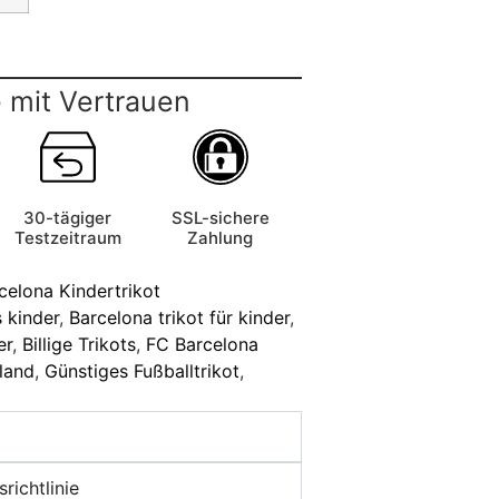
 mit Vertrauen
30-tägiger
SSL-sichere
Testzeitraum
Zahlung
celona Kindertrikot
s kinder
,
Barcelona trikot für kinder
,
er
,
Billige Trikots
,
FC Barcelona
land
,
Günstiges Fußballtrikot
,
richtlinie