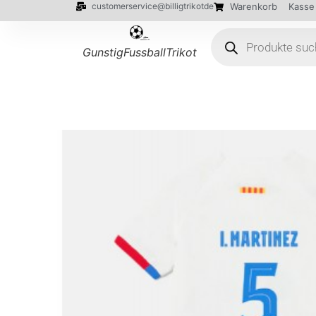
customerservice@billigtrikotde
Warenkorb
Kasse
GunstigFussballTrikot