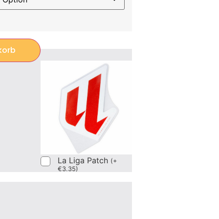
korb
La Liga Patch
(
+
€
3.35
)