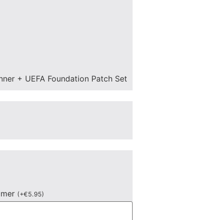
nner + UEFA Foundation Patch Set
mmer
(
+
€
5.95
)