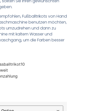
 sollten Sie Ihren gewünschten
geben.
empfohlen, Fußballtrikots von Hand
Waschmaschine benutzen möchten,
ikots umzudrehen und dann zu
chine mit kaltem Wasser und
waschgang, um die Farben besser
sballtrikot10
weit
enzahlung