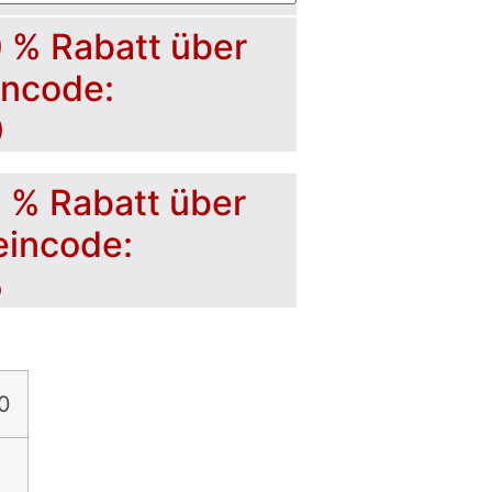
0 % Rabatt über
incode:
0
5 % Rabatt über
eincode:
5
0