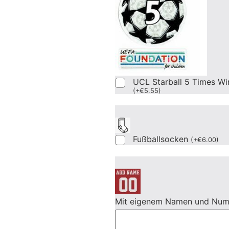
UCL Starball 5 Times Wi
(
+
€
5.55
)
Fußballsocken
(
+
€
6.00
)
Mit eigenem Namen und Nu