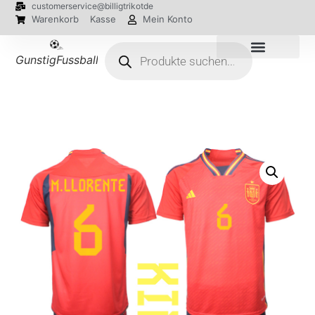
customerservice@billigtrikotde
Warenkorb
Kasse
Mein Konto
GunstigFussballTrikot
EM 2024 Trikots