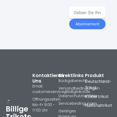
Abonnement
Kontaktieren
Direktlinks
Produkt
Uns
Rückgaberecht
Deutschland-
Email:
Trikot
Versandbedingungen
customerservice@billigtrikotde
Datenschutzrichtlinie
Kindertrikot
Öffnungszeiten:
Servicebedingungen
Mo-Fr 9:00 -
Nationaltrikot
Billige
17:00 Uhr
Geistiges
Trikots
Eigentum