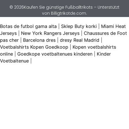
© 2026Kaufen Sie günstige Fußballtrikots – Unterstützt
von Billigtrikotde.com.
Botas de futbol gama alta
|
Sklep Buty korki
|
Miami Heat
Jerseys
|
New York Rangers Jerseys
|
Chaussures de Foot
pas cher
|
Barcelona dres
|
dresy Real Madrid
|
Voetbalshirts Kopen Goedkoop
|
Kopen voetbalshirts
online
|
Goedkope voetbaltenues kinderen
|
Kinder
Voetbaltenue
|