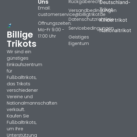
Uns
Rückgaberecht
Deutschland-
Email:
Trikot
Versandbedingungen
customerservice@billigtrikotde
Datenschutzrichtlinie
Kindertrikot
Öffnungszeiten:
Servicebedingungen
Mo-Fr 9:00 -
Nationaltrikot
Billige
17:00 Uhr
Geistiges
Trikots
Eigentum
Wir sind ein
günstiges
Einkaufszentrum
für
Fußballtrikots,
das Trikots
verschiedener
Vereine und
Nationalmannschaften
verkauft.
Kaufen Sie
Fußballtrikots,
um Ihre
Unterstützung