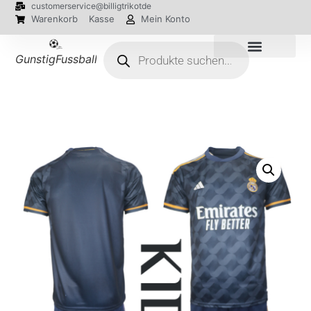
customerservice@billigtrikotde
Warenkorb
Kasse
Mein Konto
GunstigFussballTrikot
EM 2024 Trikots