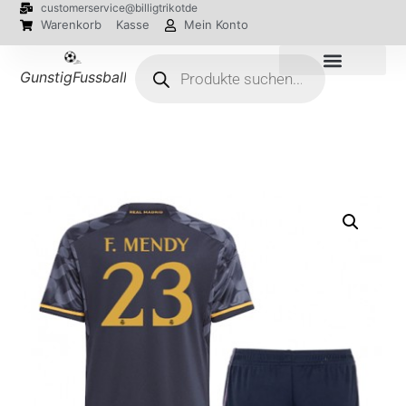
customerservice@billigtrikotde
Warenkorb
Kasse
Mein Konto
GunstigFussballTrikot
EM 2024 Trikots