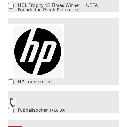
UCL Trophy 15 Times Winner + UEFA
Foundation Patch Set
(
+
€
5.55
)
HP Logo
(
+
€
3.15
)
Fußballsocken
(
+
€
6.00
)