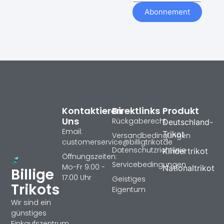
Abonnement
Kontaktieren
Direktlinks
Produkt
Uns
Rückgaberecht
Deutschland-
Email:
Trikot
Versandbedingungen
customerservice@billigtrikotde
Datenschutzrichtlinie
Kindertrikot
Öffnungszeiten:
Servicebedingungen
Mo-Fr 9:00 -
Nationaltrikot
Billige
17:00 Uhr
Geistiges
Trikots
Eigentum
Wir sind ein
günstiges
Einkaufszentrum