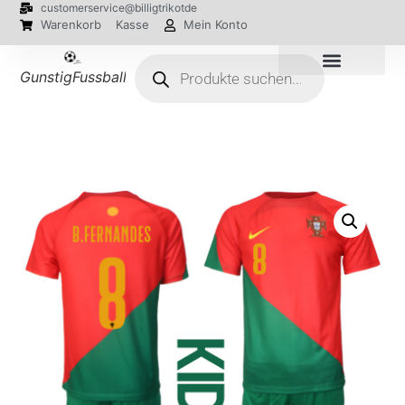
customerservice@billigtrikotde
Warenkorb
Kasse
Mein Konto
GunstigFussballTrikot
EM 2024 Trikots