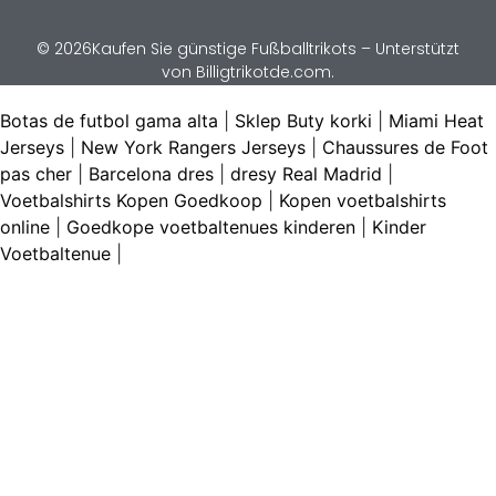
© 2026Kaufen Sie günstige Fußballtrikots – Unterstützt
von Billigtrikotde.com.
Botas de futbol gama alta
|
Sklep Buty korki
|
Miami Heat
Jerseys
|
New York Rangers Jerseys
|
Chaussures de Foot
pas cher
|
Barcelona dres
|
dresy Real Madrid
|
Voetbalshirts Kopen Goedkoop
|
Kopen voetbalshirts
online
|
Goedkope voetbaltenues kinderen
|
Kinder
Voetbaltenue
|