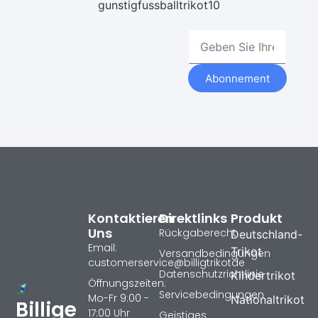
gunstigfussballtrikot10
Abonnement
Kontaktieren
Direktlinks
Produkt
Uns
Rückgaberecht
Deutschland-
Email:
Trikot
Versandbedingungen
customerservice@billigtrikotde
Datenschutzrichtlinie
Kindertrikot
Öffnungszeiten:
Servicebedingungen
Mo-Fr 9:00 -
Nationaltrikot
Billige
17:00 Uhr
Geistiges