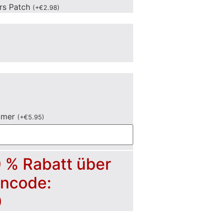
ers Patch
(
+
€
2.98
)
mmer
(
+
€
5.95
)
0 % Rabatt über
incode:
0