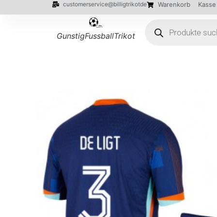
customerservice@billigtrikotde
Warenkorb
Kasse
GunstigFussballTrikot