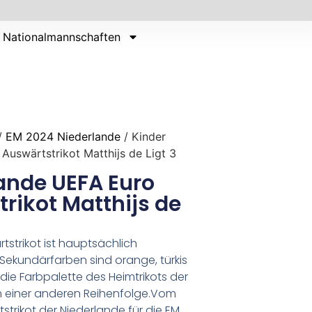
Nationalmannschaften
/
EM 2024 Niederlande
/ Kinder
uswärtstrikot Matthijs de Ligt 3
ande UEFA Euro
rikot Matthijs de
strikot ist hauptsächlich
 Sekundärfarben sind orange, türkis
 die Farbpalette des Heimtrikots der
in einer anderen Reihenfolge.Vom
strikot der Niederlande für die EM