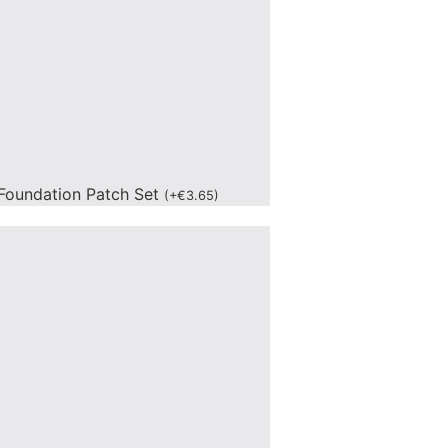
Foundation Patch Set
(
+
€
3.65
)