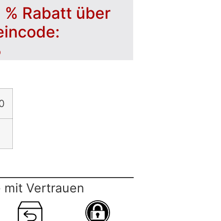
5 % Rabatt über
eincode:
5
0
 mit Vertrauen