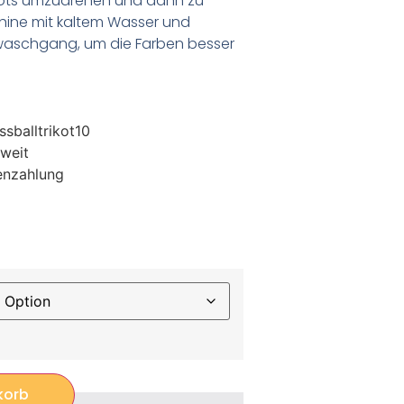
ikots umzudrehen und dann zu
chine mit kaltem Wasser und
waschgang, um die Farben besser
sballtrikot10
weit
enzahlung
korb