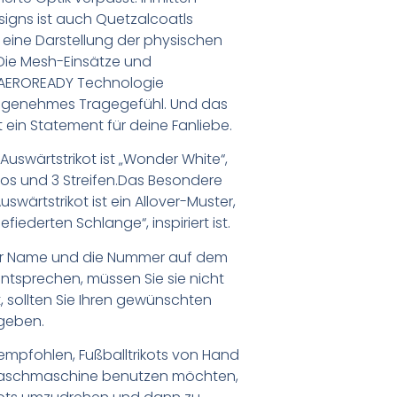
esigns ist auch Quetzalcoatls
 eine Darstellung der physischen
 Die Mesh-Einsätze und
 AEROREADY Technologie
angenehmes Tragegefühl. Und das
ein Statement für deine Fanliebe.
uswärtstrikot ist „Wonder White“,
ogos und 3 Streifen.Das Besondere
wärtstrikot ist ein Allover-Muster,
iederten Schlange“, inspiriert ist.
er Name und die Nummer auf dem
ntsprechen, müssen Sie sie nicht
 sollten Sie Ihren gewünschten
geben.
empfohlen, Fußballtrikots von Hand
Waschmaschine benutzen möchten,