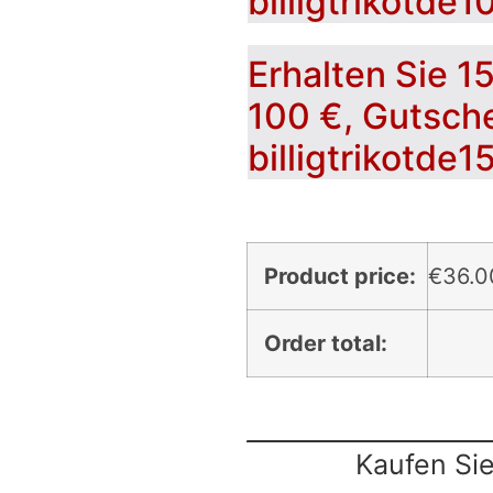
billigtrikotde1
Erhalten Sie 1
100 €, Gutsch
billigtrikotde1
Product price:
€
36.0
Order total:
Kaufen Sie