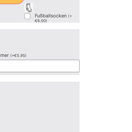
Fußballsocken
(
+
€
6.00
)
mmer
(
+
€
5.95
)