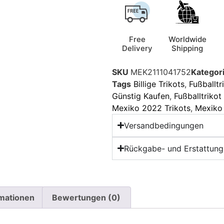
Free
Worldwide
Delivery
Shipping
SKU
MEK2111041752
Kategor
Tags
Billige Trikots
,
Fußballtr
Günstig Kaufen
,
Fußballtriko
Mexiko 2022 Trikots
,
Mexiko
Versandbedingungen
Rückgabe- und Erstattungs
rmationen
Bewertungen (0)