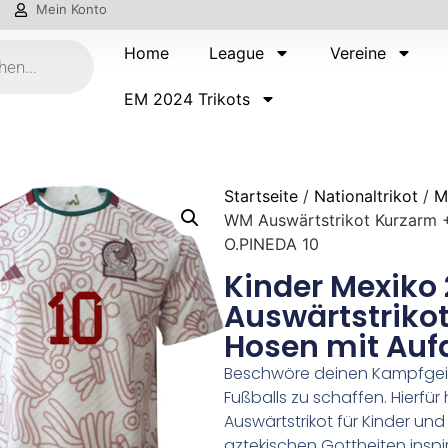
Mein Konto
Home
League
Vereine
EM 2024 Trikots
Startseite
/
Nationaltrikot
/
M
WM Auswärtstrikot Kurzarm 
O.PINEDA 10
Kinder Mexiko
Auswärtstrikot
Hosen mit Auf
Beschwöre deinen Kampfgeist
Fußballs zu schaffen. Hierfü
Auswärtstrikot für Kinder un
aztekischen Gottheiten inspir