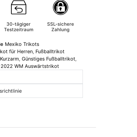
30-tägiger
SSL-sichere
Testzeitraum
Zahlung
ie
Mexiko Trikots
ikot für Herren
,
Fußballtrikot
t Kurzarm
,
Günstiges Fußballtrikot
,
 2022 WM Auswärtstrikot
richtlinie