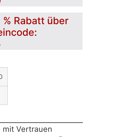
0
5 % Rabatt über
eincode:
5
0
 mit Vertrauen