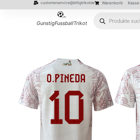
customerservice@billigtrikotde
Warenkorb
Kasse
GunstigFussballTrikot