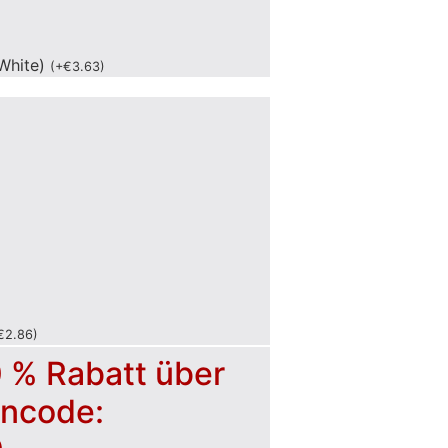
White)
(
+
€
3.63
)
€
2.86
)
0 % Rabatt über
incode: