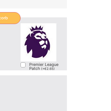
korb
Premier League
Patch
(
+
€
2.65
)