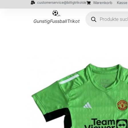
customerservice@billigtrikotde
Warenkorb
Kasse
GunstigFussballTrikot