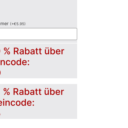
mmer
(
+
€
5.95
)
0 % Rabatt über
incode:
0
5 % Rabatt über
eincode:
5