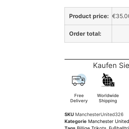
Product price:
€
35.0
Order total:
Kaufen Sie
Free
Worldwide
Delivery
Shipping
SKU
ManchesterUnited326
Kategorie
Manchester United
Tags
Billige Trikots
,
Fußballtr