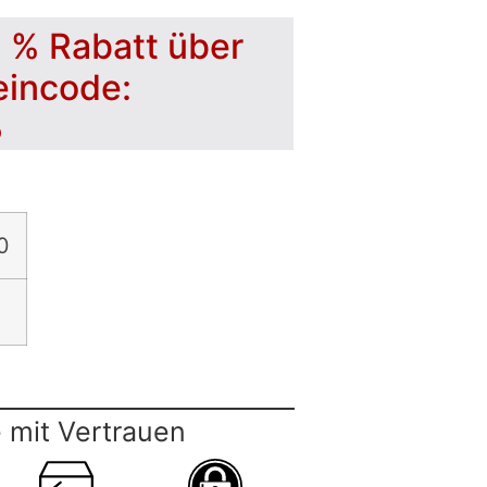
5 % Rabatt über
eincode:
5
0
 mit Vertrauen