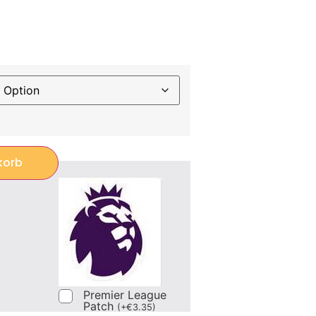
korb
Premier League
Patch
(
+
€
3.35
)