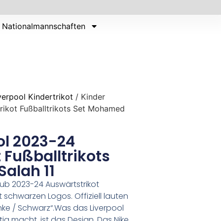
Nationalmannschaften
verpool Kindertrikot
/ Kinder
rikot Fußballtrikots Set Mohamed
ol 2023-24
 Fußballtrikots
alah 11
Club 2023-24 Auswärtstrikot
 schwarzen Logos. Offiziell lauten
nke / Schwarz“.Was das Liverpool
tig macht, ist das Design. Das Nike