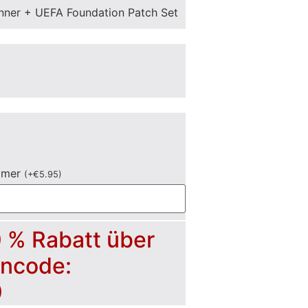
nner + UEFA Foundation Patch Set
mmer
(
+
€
5.95
)
0 % Rabatt über
incode:
0