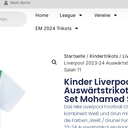
Mein Konto
Home
League
Vereine
EM 2024 Trikots
Startseite
/
Kindertrikots
/
Li
Liverpool 2023-24 Auswärtst
Salah 11
Kinder Liverpo
Auswärtstrikot
Set Mohamed S
Das Nike Liverpool Football 
kombiniert Weiß und Grün mit
die Farben „Weiß / Grüner Fu
23-24 Auswärtstrikot einzigar