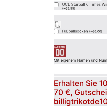
UCL Starball 6 Times Wi
(
+
€
5.55
)
Fußballsocken
(
+
€
6.00
)
Mit eigenem Namen und Nu
Erhalten Sie 1
70 €, Gutsche
billigtrikotde1