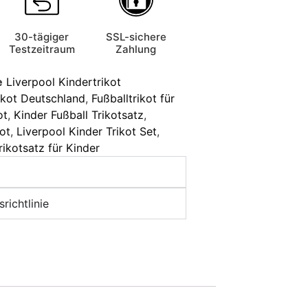
30-tägiger
SSL-sichere
Testzeitraum
Zahlung
e
Liverpool Kindertrikot
ikot Deutschland
,
Fußballtrikot für
ot
,
Kinder Fußball Trikotsatz
,
ot
,
Liverpool Kinder Trikot Set
,
rikotsatz für Kinder
richtlinie