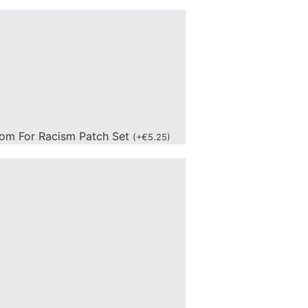
om For Racism Patch Set
(
+
€
5.25
)