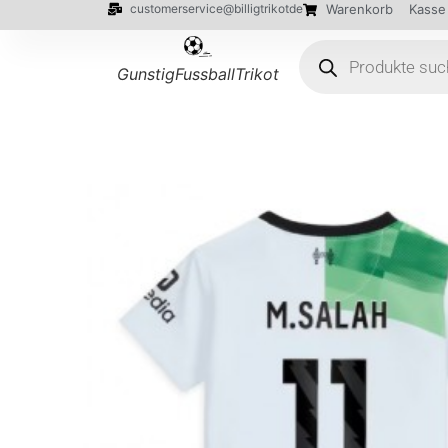
customerservice@billigtrikotde
Warenkorb
Kasse
GunstigFussballTrikot