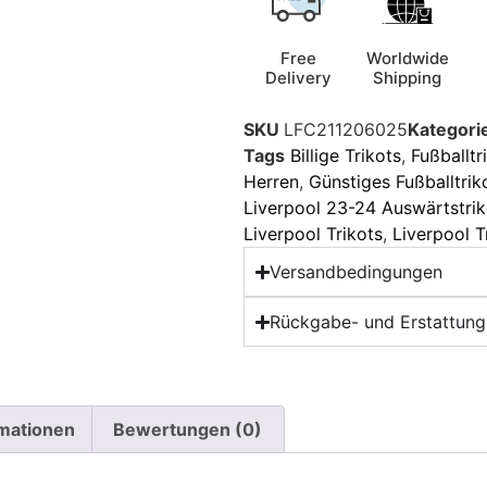
Free
Worldwide
Delivery
Shipping
SKU
LFC211206025
Kategori
Tags
Billige Trikots
,
Fußballtr
Herren
,
Günstiges Fußballtrik
Liverpool 23-24 Auswärtstrik
Liverpool Trikots
,
Liverpool T
Versandbedingungen
Rückgabe- und Erstattungs
rmationen
Bewertungen (0)