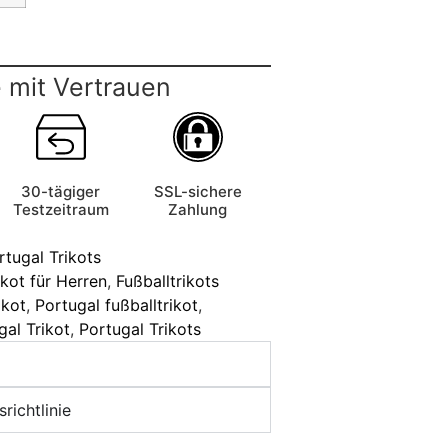
 mit Vertrauen
30-tägiger
SSL-sichere
Testzeitraum
Zahlung
rtugal Trikots
ikot für Herren
,
Fußballtrikots
ikot
,
Portugal fußballtrikot
,
gal Trikot
,
Portugal Trikots
richtlinie