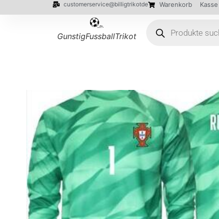
customerservice@billigtrikotde
Warenkorb
Kasse
GunstigFussballTrikot