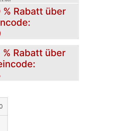
0 % Rabatt über
incode:
0
5 % Rabatt über
eincode:
5
0