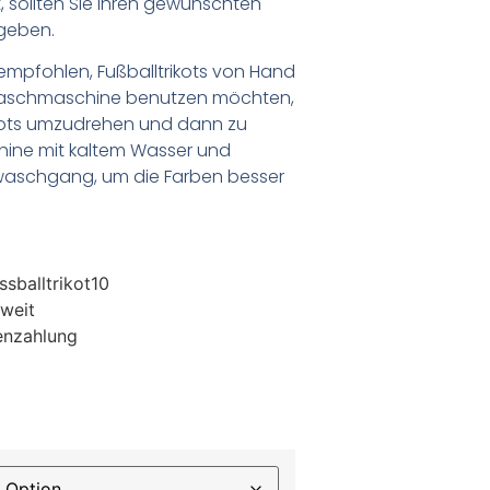
 sollten Sie Ihren gewünschten
geben.
empfohlen, Fußballtrikots von Hand
Waschmaschine benutzen möchten,
ikots umzudrehen und dann zu
chine mit kaltem Wasser und
waschgang, um die Farben besser
sballtrikot10
weit
enzahlung