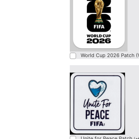
World Cup 2026 Patch (
Unite for Peace Patch
(
+