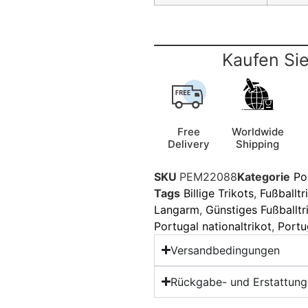
Kaufen Sie
Free
Worldwide
Delivery
Shipping
SKU
PEM22088
Kategorie
Po
Tags
Billige Trikots
,
Fußballtr
Langarm
,
Günstiges Fußballtr
Portugal nationaltrikot
,
Portu
Versandbedingungen
Rückgabe- und Erstattungs