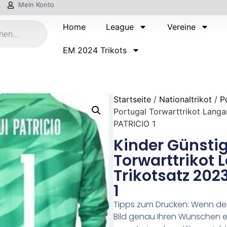
Mein Konto
Home
League
Vereine
EM 2024 Trikots
Startseite
/
Nationaltrikot
/
P
Portugal Torwarttrikot Langa
PATRICIO 1
Kinder Günstig
Torwarttrikot
Trikotsatz 202
1
Tipps zum Drucken: Wenn d
Bild genau Ihren Wünschen e