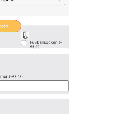
korb
Fußballsocken
(
+
€
6.00
)
mmer
(
+
€
5.95
)