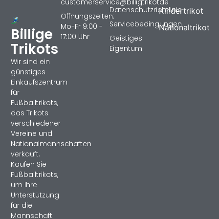
customerservice@billigtrikotde
Datenschutzrichtlinie
Kindertrikot
Öffnungszeiten:
Servicebedingungen
Mo-Fr 9:00 -
Nationaltrikot
Billige
17:00 Uhr
Geistiges
Trikots
Eigentum
Wir sind ein
günstiges
Einkaufszentrum
für
Fußballtrikots,
das Trikots
verschiedener
Vereine und
Nationalmannschaften
verkauft.
Kaufen Sie
Fußballtrikots,
um Ihre
Unterstützung
für die
Mannschaft