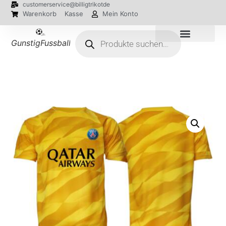
customerservice@billigtrikotde
Warenkorb
Kasse
Mein Konto
GunstigFussballTrikot
EM 2024 Trikots