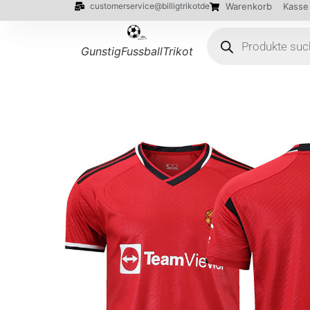
customerservice@billigtrikotde
Warenkorb
Kasse
GunstigFussballTrikot