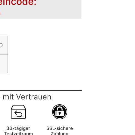
eincode:
5
0
 mit Vertrauen
30-tägiger
SSL-sichere
Testzeitraum
Zahlung