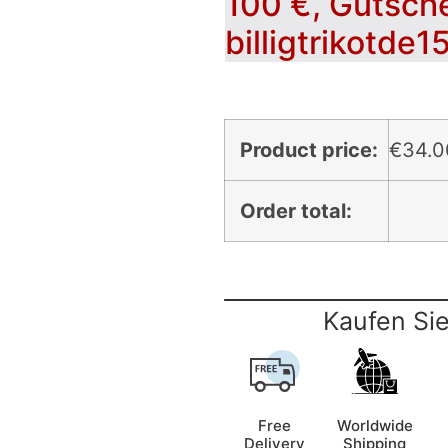
100 €, Gutsch
billigtrikotde1
Product price:
€
34.0
Order total:
Kaufen Sie
Free
Worldwide
Delivery
Shipping