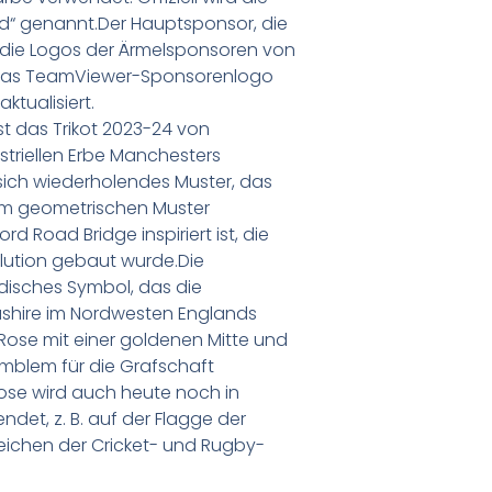
d“ genannt.Der Hauptsponsor, die
ie Logos der Ärmelsponsoren von
 Das TeamViewer-Sponsorenlogo
ktualisiert.
t das Trikot 2023-24 von
triellen Erbe Manchesters
in sich wiederholendes Muster, das
nem geometrischen Muster
rd Road Bridge inspiriert ist, die
volution gebaut wurde.Die
ldisches Symbol, das die
ashire im Nordwesten Englands
te Rose mit einer goldenen Mitte und
Emblem für die Grafschaft
ose wird auch heute noch in
et, z. B. auf der Flagge der
eichen der Cricket- und Rugby-