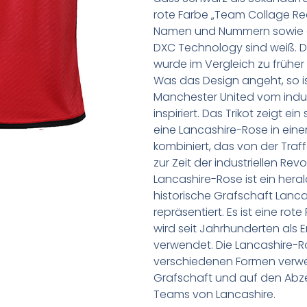
rote Farbe „Team Collage Re
Namen und Nummern sowie d
DXC Technology sind weiß.
wurde im Vergleich zu früher a
Was das Design angeht, so is
Manchester United vom indus
inspiriert. Das Trikot zeigt e
eine Lancashire-Rose in ei
kombiniert, das von der Traffo
zur Zeit der industriellen Re
Lancashire-Rose ist ein hera
historische Grafschaft Lanc
repräsentiert. Es ist eine ro
wird seit Jahrhunderten als 
verwendet. Die Lancashire-R
verschiedenen Formen verwend
Grafschaft und auf den Abz
Teams von Lancashire.