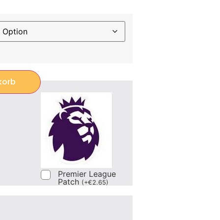
korb
Premier League
Patch
(
+
€
2.65
)