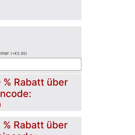
mmer
(
+
€
5.95
)
0 % Rabatt über
incode:
0
5 % Rabatt über