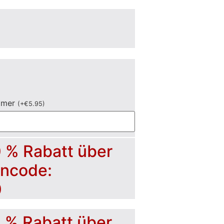
mmer
(
+
€
5.95
)
0 % Rabatt über
incode:
0
5 % Rabatt über