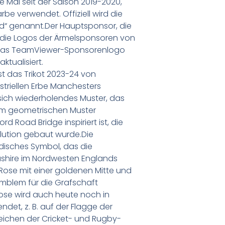
te Mal seit der Saison 2019-2020,
be verwendet. Offiziell wird die
d“ genannt.Der Hauptsponsor, die
ie Logos der Ärmelsponsoren von
 Das TeamViewer-Sponsorenlogo
ktualisiert.
t das Trikot 2023-24 von
triellen Erbe Manchesters
in sich wiederholendes Muster, das
nem geometrischen Muster
rd Road Bridge inspiriert ist, die
volution gebaut wurde.Die
ldisches Symbol, das die
ashire im Nordwesten Englands
te Rose mit einer goldenen Mitte und
Emblem für die Grafschaft
ose wird auch heute noch in
et, z. B. auf der Flagge der
eichen der Cricket- und Rugby-