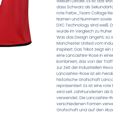
weißen Details. Es ist das ers
dass Schwarz als Sekundärfar
rote Farbe „Team Collage Re
Namen und Nummern sowie d
DXC Technology sind weiß.
wurde im Vergleich zu früher a
Was das Design angeht, so is
Manchester United vom indus
inspiriert. Das Trikot zeigt e
eine Lancashire-Rose in ei
kombiniert, das von der Traffo
zur Zeit der industriellen Re
Lancashire-Rose ist ein hera
historische Grafschaft Lanc
repräsentiert. Es ist eine ro
wird seit Jahrhunderten als 
verwendet. Die Lancashire-R
verschiedenen Formen verwend
Grafschaft und auf den Abz