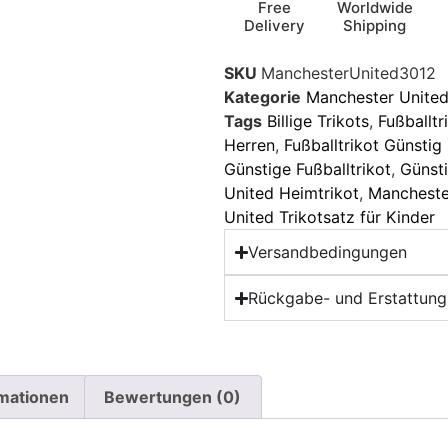
Free
Worldwide
Delivery
Shipping
SKU
ManchesterUnited3012
Kategorie
Manchester United
Tags
Billige Trikots
,
Fußballtr
Herren
,
Fußballtrikot Günstig
Günstige Fußballtrikot
,
Günsti
United Heimtrikot
,
Manchester
United Trikotsatz für Kinder
Versandbedingungen
Rückgabe- und Erstattungs
rmationen
Bewertungen (0)