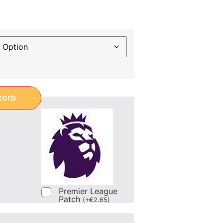
korb
Premier League
Patch
(
+
€
2.65
)