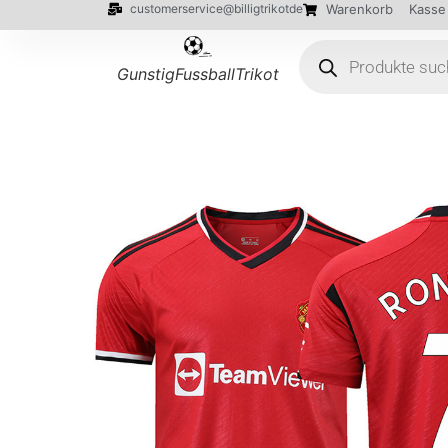
customerservice@billigtrikotde
Warenkorb
Kasse
GunstigFussballTrikot