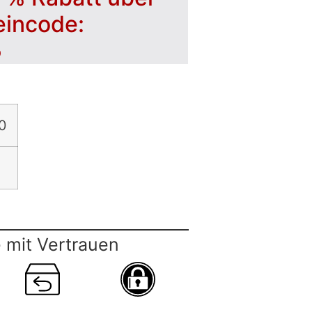
eincode:
5
0
 mit Vertrauen