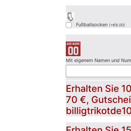
Fußballsocken
(
+
€
6.00
)
Mit eigenem Namen und Nu
Erhalten Sie 1
70 €, Gutsche
billigtrikotde1
Erhalten Sie 1