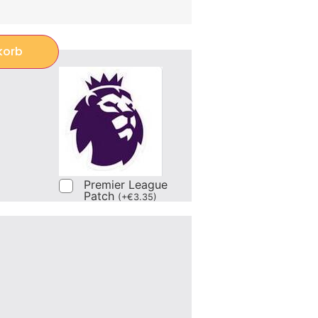
korb
Premier League
Patch
(
+
€
3.35
)