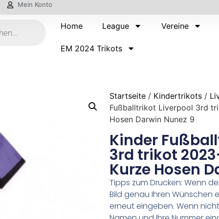
Mein Konto
Home
League
Vereine
EM 2024 Trikots
Startseite
/
Kindertrikots
/
Li
Fußballtrikot Liverpool 3rd 
Hosen Darwin Nunez 9
Kinder Fußballt
3rd trikot 202
Kurze Hosen D
Tipps zum Drucken: Wenn d
Bild genau Ihren Wünschen e
erneut eingeben. Wenn nicht,
Namen und Ihre Nummer ein