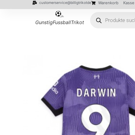
customerservice@billigtrikotde
Warenkorb
Kasse
GunstigFussballTrikot