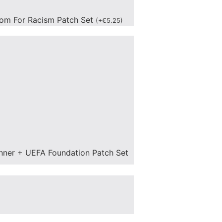
om For Racism Patch Set
(
+
€
5.25
)
nner + UEFA Foundation Patch Set