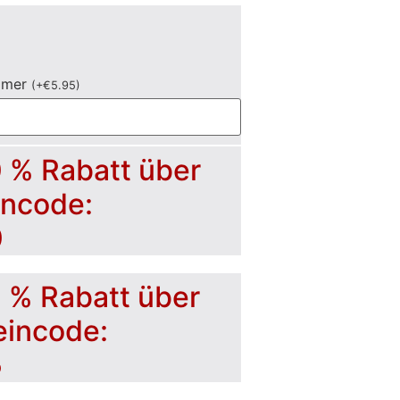
mmer
(
+
€
5.95
)
0 % Rabatt über
incode:
0
5 % Rabatt über
eincode:
5