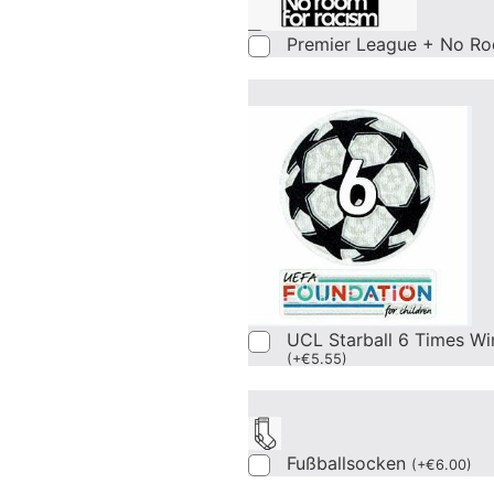
Premier League + No Ro
UCL Starball 6 Times Wi
(
+
€
5.55
)
Fußballsocken
(
+
€
6.00
)