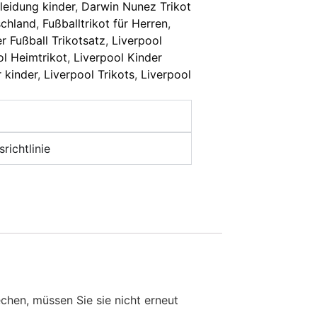
leidung kinder
,
Darwin Nunez Trikot
schland
,
Fußballtrikot für Herren
,
r Fußball Trikotsatz
,
Liverpool
ol Heimtrikot
,
Liverpool Kinder
r kinder
,
Liverpool Trikots
,
Liverpool
richtlinie
en, müssen Sie sie nicht erneut