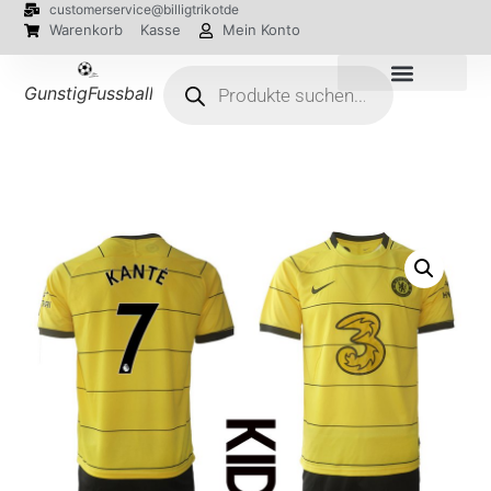
customerservice@billigtrikotde
Warenkorb
Kasse
Mein Konto
GunstigFussballTrikot
EM 2024 Trikots