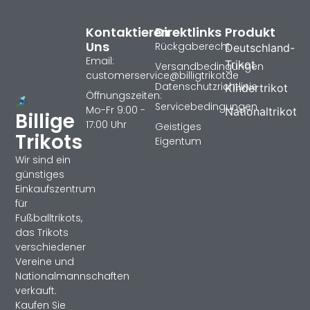
Kontaktieren
Direktlinks
Produkt
Uns
Rückgaberecht
Deutschland-
Email:
Trikot
Versandbedingungen
customerservice@billigtrikotde
Datenschutzrichtlinie
Kindertrikot
Öffnungszeiten:
Servicebedingungen
Mo-Fr 9:00 -
Nationaltrikot
Billige
17:00 Uhr
Geistiges
Trikots
Eigentum
Wir sind ein
günstiges
Einkaufszentrum
für
Fußballtrikots,
das Trikots
verschiedener
Vereine und
Nationalmannschaften
verkauft.
Kaufen Sie