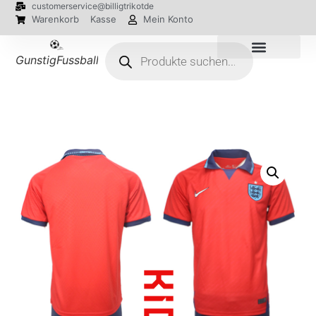
customerservice@billigtrikotde
Warenkorb
Kasse
Mein Konto
GunstigFussballTrikot
EM 2024 Trikots