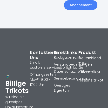
Abonnement
Kontaktieren
Direktlinks
Produkt
Uns
Rückgaberecht
Deutschland-
Email:
Trikot
Versandbedingungen
customerservice@billigtrikotde
Datenschutzrichtlinie
Kindertrikot
Öffnungszeiten:
Servicebedingungen
Mo-Fr 9:00 -
Nationaltrikot
Billige
17:00 Uhr
Geistiges
Trikots
Eigentum
Wir sind ein
günstiges
Einkaufszentrum