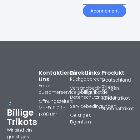
Abonnement
Kontaktieren
Direktlinks
Produkt
Uns
Rückgaberecht
Deutschland-
Email:
Trikot
Versandbedingungen
customerservice@billigtrikotde
Datenschutzrichtlinie
Kindertrikot
Öffnungszeiten:
Servicebedingungen
Mo-Fr 9:00 -
Nationaltrikot
Billige
17:00 Uhr
Geistiges
Trikots
Eigentum
Wir sind ein
günstiges