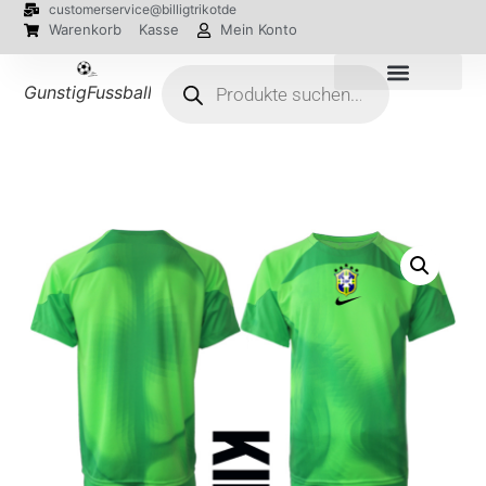
customerservice@billigtrikotde
Warenkorb
Kasse
Mein Konto
GunstigFussballTrikot
EM 2024 Trikots