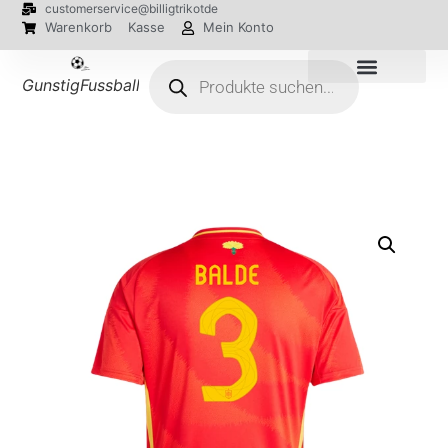
customerservice@billigtrikotde
Warenkorb
Kasse
Mein Konto
GunstigFussballTrikot
EM 2024 Trikots