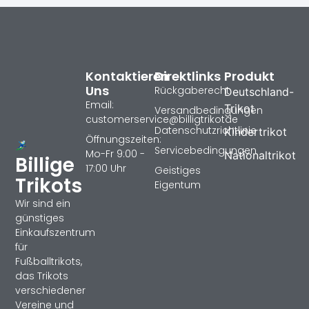
Kontaktieren
Direktlinks
Produkt
Uns
Rückgaberecht
Deutschland-
Email:
Trikot
Versandbedingungen
customerservice@billigtrikotde
Datenschutzrichtlinie
Kindertrikot
Öffnungszeiten:
Servicebedingungen
Mo-Fr 9:00 -
Nationaltrikot
Billige
17:00 Uhr
Geistiges
Trikots
Eigentum
Wir sind ein
günstiges
Einkaufszentrum
für
Fußballtrikots,
das Trikots
verschiedener
Vereine und