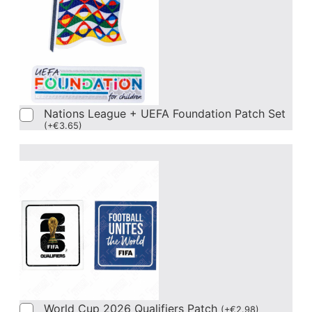
Nations League + UEFA Foundation Patch Set
(
+
€
3.65
)
World Cup 2026 Qualifiers Patch
(
+
€
2.98
)