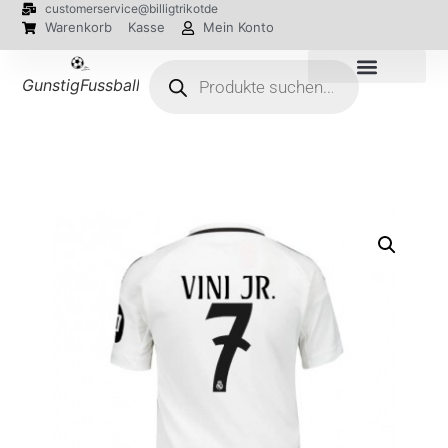
customerservice@billigtrikotde
Warenkorb
Kasse
Mein Konto
GunstigFussballTrikot
EM 2024 Trikots