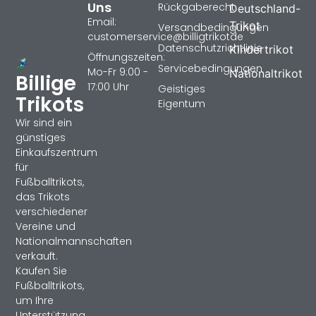
Uns
Rückgaberecht
Deutschland-
Email:
Trikot
Versandbedingungen
customerservice@billigtrikotde
Datenschutzrichtlinie
Kindertrikot
Öffnungszeiten:
Servicebedingungen
Mo-Fr 9:00 -
Nationaltrikot
Billige
17:00 Uhr
Geistiges
Trikots
Eigentum
Wir sind ein
günstiges
Einkaufszentrum
für
Fußballtrikots,
das Trikots
verschiedener
Vereine und
Nationalmannschaften
verkauft.
Kaufen Sie
Fußballtrikots,
um Ihre
Unterstützung